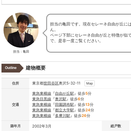
担当の亀田です。現在セレーネ自由が丘に
ん。
ページ下部にセレーネ自由が丘と特徴が似
で、是非一度ご覧ください。
担当：亀田
建物概要
Outline
東京都
世田谷区
奥沢5-32-11
住所
Map
東急東横線
『
自由が丘駅
』徒歩
5
分
東急目黒線
『
奥沢駅
』徒歩
6
分
東急東横線
『
田園調布駅
』徒歩
13
分
交通
東急東横線
『
都立大学駅
』徒歩
24
分
東急東横線
『
多摩川駅
』徒歩
26
分
築年月
2002年3月
総戸数