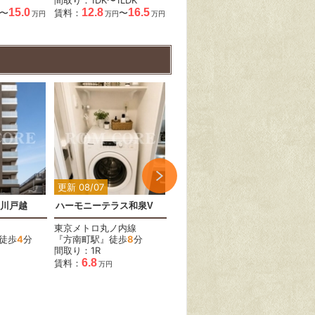
15.0
12.8
16.5
15.2
〜
賃料：
〜
賃料：
賃料
万円
万円
万円
万円
2
2
2
更新 08/07
更新 08/07
更新 
川戸越
ハーモニーテラス和泉V
西荻北コーポK
東京メトロ丸ノ内線
JR中央線(快速)
京王
徒歩
4
分
『方南町駅』徒歩
8
分
『西荻窪駅』徒歩
7
分
『分
間取り：1R
間取り：1R
間取
6.8
6.6
賃料：
賃料：
賃料
万円
万円