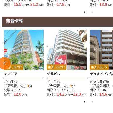
15.5
21.2
17.8
13.0
賃料：
〜
賃料：
賃料：
万円
万円
万円
万円
新着情報
2
2
2
2
2
更新 08/07
更新 08/07
更新 08/07
カメリア
信越ビル
デュオメゾン品
JR山手線
JR山手線
東急大井町線
『巣鴨駅』徒歩
3
分
『大塚駅』徒歩
9
分
『戸越公園駅』
間取り：1K
間取り：1K〜2LDK
間取り：1K
12.0
14.2
22.3
14.6
賃料：
賃料：
〜
賃料：
円
万円
万円
万円
万円