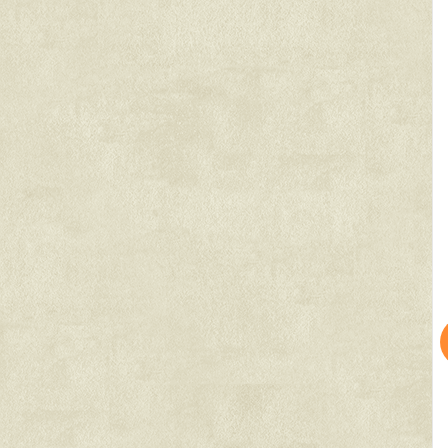
2
2
2
/07
更新 08/07
更新 08/07
ィア文京音羽
日神デュオステージ小石川
ゼスティ神楽坂Ⅰ
トロ有楽町線
都営三田線
東京メトロ東西線
寺駅』徒歩
2
分
『春日駅』徒歩
8
分
『神楽坂駅』徒歩
7
分
1SLDK
間取り：1R
間取り：1R