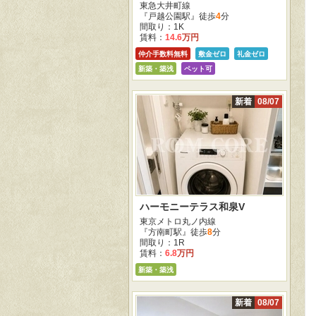
東急大井町線
『戸越公園駅』徒歩
4
分
間取り：1K
賃料：
14.6
万円
仲介手数料無料
敷金ゼロ
礼金ゼロ
新築・築浅
ペット可
新着
08/07
ハーモニーテラス和泉V
東京メトロ丸ノ内線
『方南町駅』徒歩
8
分
間取り：1R
賃料：
6.8
万円
新築・築浅
新着
08/07