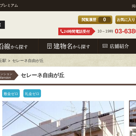
ヤプレミアム
掲
0
閲覧履歴
お気に入り
03-638
10～19時
24時間電話受付
丘駅
セレーネ自由が丘
マンション
セレーネ自由が丘
Mansion
敷金ゼロ
礼金ゼロ