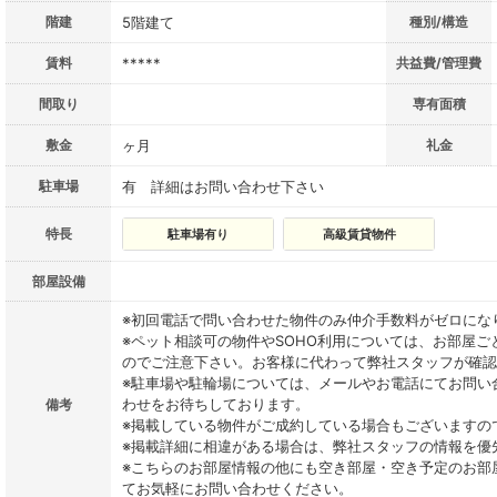
階建
5階建て
種別/構造
賃料
*****
共益費/管理費
間取り
専有面積
敷金
ヶ月
礼金
駐車場
有 詳細はお問い合わせ下さい
特長
駐車場有り
高級賃貸物件
部屋設備
※初回電話で問い合わせた物件のみ仲介手数料がゼロにな
※ペット相談可の物件やSOHO利用については、お部屋
のでご注意下さい。お客様に代わって弊社スタッフが確認
※駐車場や駐輪場については、メールやお電話にてお問い
わせをお待ちしております。
備考
※掲載している物件がご成約している場合もございますの
※掲載詳細に相違がある場合は、弊社スタッフの情報を優
※こちらのお部屋情報の他にも空き部屋・空き予定のお部
てお気軽にお問い合わせください。