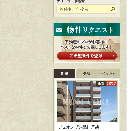
フリーワード検索
新築
分譲
ペット可
新着
08/07
デュオメゾン品川戸越