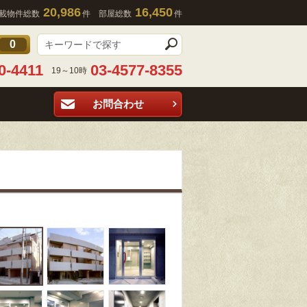
20,986
16,450
載物件総数
件 部屋総数
件
0
0-4411
03-4577-8355
19～10時
お問合わせ