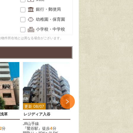
銀行・郵便局
幼稚園・保育園
小学校・中学校
の物件所在地とは異なる場合がございます。
2
2
2
2
2
更新 08/07
更新 08/07
更新 
浅草
レジディア入谷
ラクラス田原町
レジ
JR山手線
東京メトロ銀座線
東京
2
分
『鶯谷駅』徒歩
4
分
『田原町駅』徒歩
1
分
『護
間取り：1DK〜1LDK
間取り：1DK
間取り