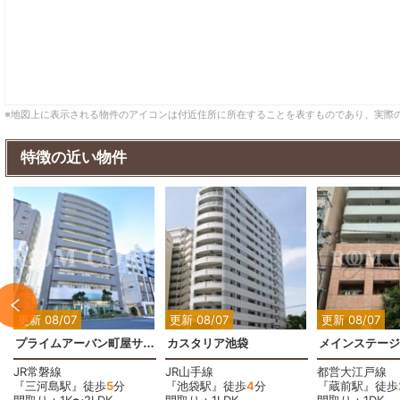
※地図上に表示される物件のアイコンは付近住所に所在することを表すものであり、実際
特徴の近い物件
2
2
2
更新 08/07
更新 08/07
更新 08/07
プライムアーバン町屋サウスコート
カスタリア池袋
メインステージ
JR常磐線
JR山手線
都営大江戸線
『三河島駅』徒歩
5
分
『池袋駅』徒歩
4
分
『蔵前駅』徒歩
間取り：1K〜2LDK
間取り：1LDK
間取り：1DK