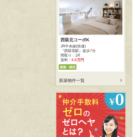
西荻北コーポK
JR中央線(快速)
『西荻窪駅』徒歩
7
分
間取り：1R
賃料：
6.6
万円
新築・築浅
新築物件一覧