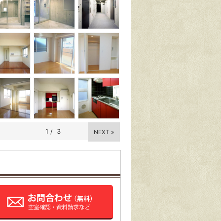
1
/
3
NEXT »