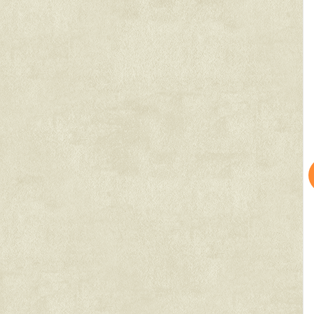
5.2
12.5
12.3
賃料：
賃料：
万円
万円
万円
2
2
2
2
/07
更新 08/07
更新 08/07
ARCOBALENO BUBAIGAWARA
パークアクシス浅草・蔵前
コンフォリア浅草橋ドゥ
都営大江戸線
JR中央・総武線
河原駅』徒歩
7
分
『蔵前駅』徒歩
2
分
『浅草橋駅』徒歩
7
分
1DK
間取り：1K〜1LDK
間取り：1R〜1LDK
1.0
13.6
21.0
10.7
17.4
賃料：
〜
賃料：
〜
万円
万円
万円
万円
万