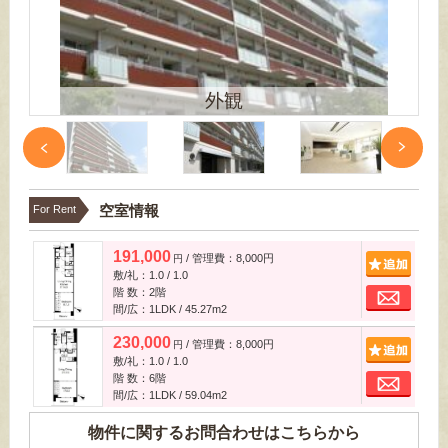
外観
空室情報
For Rent
191,000
/ 管理費：8,000円
追
円
敷/礼：1.0 / 1.0
お
階 数：2階
間/広：1LDK / 45.27m
2
230,000
/ 管理費：8,000円
追
円
敷/礼：1.0 / 1.0
お
階 数：6階
間/広：1LDK / 59.04m
2
物件に関するお問合わせはこちらから