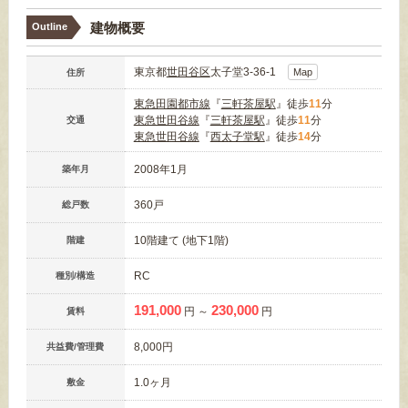
建物概要
Outline
東京都
世田谷区
太子堂3-36-1
Map
住所
東急田園都市線
『
三軒茶屋駅
』徒歩
11
分
東急世田谷線
『
三軒茶屋駅
』徒歩
11
分
交通
東急世田谷線
『
西太子堂駅
』徒歩
14
分
2008年1月
築年月
360戸
総戸数
10階建て (地下1階)
階建
RC
種別/構造
191,000
230,000
円 ～
円
賃料
8,000円
共益費/管理費
1.0ヶ月
敷金