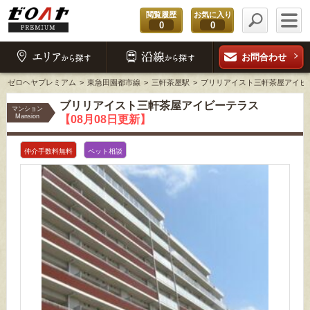
閲覧履歴
お気に入り
0
0
お問合わせ
ゼロヘヤプレミアム
東急田園都市線
三軒茶屋駅
ブリリアイスト三軒茶屋アイビ
ブリリアイスト三軒茶屋アイビーテラス
マンション
Mansion
【08月08日更新】
仲介手数料無料
ペット相談