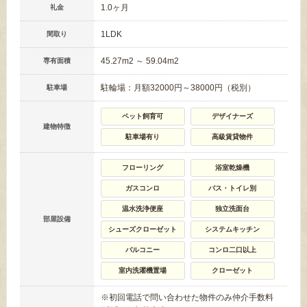
1.0ヶ月
礼金
1LDK
間取り
45.27m
2
～ 59.04m
2
専有面積
駐輪場：月額32000円～38000円（税別）
駐車場
ペット飼育可
デザイナーズ
建物特徴
駐車場有り
高級賃貸物件
フローリング
浴室乾燥機
ガスコンロ
バス・トイレ別
温水洗浄便座
独立洗面台
部屋設備
シューズクローゼット
システムキッチン
バルコニー
コンロ二口以上
室内洗濯機置場
クローゼット
※初回電話で問い合わせた物件のみ仲介手数料