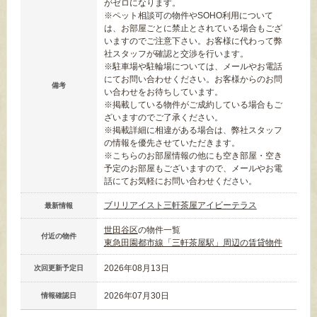
がゼロになります。
※ペット相談可の物件やSOHO利用について
は、お部屋ごとに禁止とされている場合もござ
いますのでご注意下さい。お客様に代わって弊
社スタッフが確認と交渉を行います。
※駐車場や駐輪場については、メールやお電話
にてお問い合わせください。お客様からのお問
備考
い合わせをお待ちしています。
※掲載している物件がご成約している場合もご
ざいますのでご了承ください。
※掲載詳細に相違がある場合は、弊社スタッフ
の情報を優先させていただきます。
※こちらのお部屋情報の他にも空き部屋・空き
予定のお部屋もございますので、メールやお電
話にてお気軽にお問い合わせください。
ブリリアイスト三軒茶屋アイビーテラス
最新情報
世田谷区
の物件一覧
付近の物件
東急田園都市線「三軒茶屋駅」周辺の賃貸物件
2026年08月13日
次回更新予定日
2026年07月30日
情報確認日