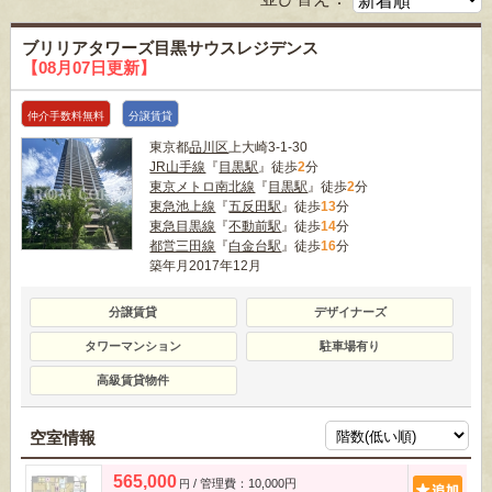
ブリリアタワーズ目黒サウスレジデンス
【08月07日更新】
仲介手数料無料
分譲賃貸
東京都
品川区
上大崎3-1-30
JR山手線
『
目黒駅
』徒歩
2
分
東京メトロ南北線
『
目黒駅
』徒歩
2
分
東急池上線
『
五反田駅
』徒歩
13
分
東急目黒線
『
不動前駅
』徒歩
14
分
都営三田線
『
白金台駅
』徒歩
16
分
築年月2017年12月
分譲賃貸
デザイナーズ
タワーマンション
駐車場有り
高級賃貸物件
空室情報
565,000
/ 管理費：10,000円
追
円