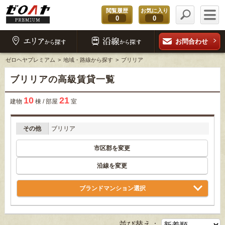
閲覧履歴
お気に入り
0
0
お問合わせ
ゼロヘヤプレミアム
地域・路線から探す
ブリリア
ブリリアの高級賃貸一覧
10
21
建物
棟 / 部屋
室
その他
ブリリア
市区郡を変更
沿線を変更
ブランドマンション選択
並び替え：