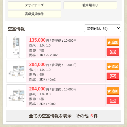
デザイナーズ
駐車場有り
高級賃貸物件
空室情報
135,000
/ 管理費：10,000円
追
円
敷/礼：1.0 / 1.0
お
階 数：3階
間/広：1K / 25.29m
2
204,000
/ 管理費：15,000円
追
円
敷/礼：1.0 / 1.0
お
階 数：4階
間/広：2DK / 40m
2
204,000
/ 管理費：15,000円
追
円
敷/礼：1.0 / 0.0
お
階 数：6階
間/広：2DK / 40m
2
全ての空室情報を表示 その他
5
件