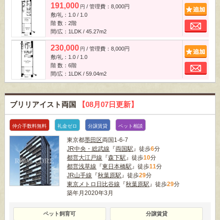
191,000
/ 管理費：8,000円
追
円
敷/礼：1.0 / 1.0
お
階 数：2階
間/広：1LDK / 45.27m
2
230,000
/ 管理費：8,000円
追
円
敷/礼：1.0 / 1.0
お
階 数：6階
間/広：1LDK / 59.04m
2
ブリリアイスト両国
【08月07日更新】
仲介手数料無料
礼金ゼロ
分譲賃貸
ペット相談
東京都
墨田区
両国1-6-7
JR中央・総武線
『
両国駅
』徒歩
6
分
都営大江戸線
『
森下駅
』徒歩
10
分
都営浅草線
『
東日本橋駅
』徒歩
11
分
JR山手線
『
秋葉原駅
』徒歩
29
分
東京メトロ日比谷線
『
秋葉原駅
』徒歩
29
分
築年月2020年3月
ペット飼育可
分譲賃貸