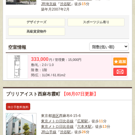
JR埼京線
『
渋谷駅
』徒歩
15
分
築年月2007年2月
デザイナーズ
スポーツジム有り
高級賃貸物件
空室情報
333,000
/ 管理費：15,000円
追
円
敷/礼：2.0 / 1.0
お
階 数：1階
間/広：1LDK / 61.81m
2
ブリリアイスト西麻布霞町
【08月07日更新】
仲介手数料無料
東京都
港区
西麻布4-15-6
東京メトロ日比谷線
『
広尾駅
』徒歩
11
分
東京メトロ日比谷線
『
六本木駅
』徒歩
13
分
JR山手線
『
渋谷駅
』徒歩
26
分