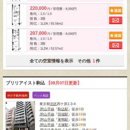
220,000
/ 管理費：8,000円
追
円
敷/礼：1.0 / 1.0
お
階 数：3階
間/広：1LDK / 55.56m
2
207,000
/ 管理費：8,000円
追
円
敷/礼：1.0 / 1.0
お
階 数：3階
間/広：1LDK / 53.57m
2
全ての空室情報を表示 その他
1
件
ブリリアイスト駒込
【08月07日更新】
仲介手数料無料
ペット相談
東京都
北区
西ケ原1-3-4
JR山手線
『
駒込駅
』徒歩
5
分
JR山手線
『
田端駅
』徒歩
19
分
JR山手線
『
巣鴨駅
』徒歩
14
分
JR山手線
『
大塚駅
』徒歩
29
分
JR京浜東北線
『
上中里駅
』徒歩
11
分