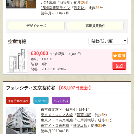
JR埼京線
『
渋谷駅
』徒歩
26
分
JR湘南新宿ライン
『
渋谷駅
』徒歩
26
分
築年月2008年7月
デザイナーズ
高級賃貸物件
空室情報
630,000
/ 管理費：20,000円
追
円
敷/礼：1.0 / 0.5
お
階 数：1階
間/広：2LDK / 110.83m
2
フォレシティ文京茗荷谷
【08月07日更新】
仲介手数料無料
礼金ゼロ
ペット相談
東京都
文京区
小日向4丁目4-14
東京メトロ丸ノ内線
『
茗荷谷駅
』徒歩
5
分
東京メトロ有楽町線
『
江戸川橋駅
』徒歩
13
分
東京メトロ東西線
『
神楽坂駅
』徒歩
21
分
築年月2019年3月