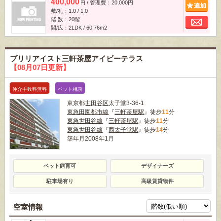
400,000
/ 管理費：20,000円
追
円
敷/礼：1.0 / 1.0
お
階 数：20階
間/広：2LDK / 60.76m
2
ブリリアイスト三軒茶屋アイビーテラス
【08月07日更新】
仲介手数料無料
ペット相談
東京都
世田谷区
太子堂3-36-1
東急田園都市線
『
三軒茶屋駅
』徒歩
11
分
東急世田谷線
『
三軒茶屋駅
』徒歩
11
分
東急世田谷線
『
西太子堂駅
』徒歩
14
分
築年月2008年1月
ペット飼育可
デザイナーズ
駐車場有り
高級賃貸物件
空室情報