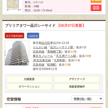
敷/礼：1.0 / 1.0
お
階 数：24階
間/広：3LDK / 73.45m
2
ブリリアタワー品川シーサイド
【08月07日更新】
仲介手数料無料
分譲賃貸
東京都
品川区
東品川4-13-24
りんかい線
『
品川シーサイド駅
』徒歩
2
分
京急本線
『
青物横丁駅
』徒歩
11
分
東京モノレール
『
天王洲アイル駅
』徒歩
16
分
JR京浜東北線
『
大井町駅
』徒歩
21
分
京急本線
『
鮫洲駅
』徒歩
13
分
築年月2006年11月
分譲賃貸
デザイナーズ
タワーマンション
高級賃貸物件
空室情報