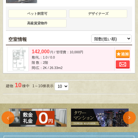
ペット飼育可
デザイナーズ
高級賃貸物件
空室情報
142,000
/ 管理費：10,000円
追
円
敷/礼：1.0 / 0.0
お
階 数：2階
間/広：2K / 26.33m
2
10
建物
棟中 1～10棟表示