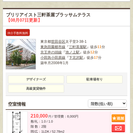
ブリリアイスト三軒茶屋ブラッサムテラス
【08月07日更新】
仲介手数料無料
東京都
世田谷区
太子堂3-38-1
東急田園都市線
『
三軒茶屋駅
』徒歩
11
分
京王井の頭線
『
池ノ上駅
』徒歩
12
分
小田急小田原線
『
下北沢駅
』徒歩
17
分
築年月2008年1月
デザイナーズ
駐車場有り
高級賃貸物件
空室情報
210,000
/ 管理費：8,000円
追
円
敷/礼：1.0 / 1.0
お
階 数：2階
間/広：1LDK / 52.78m
2