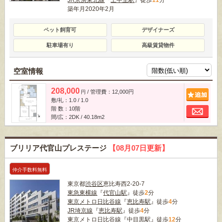
築年月2020年2月
ペット飼育可
デザイナーズ
駐車場有り
高級賃貸物件
空室情報
208,000
/ 管理費：12,000円
追
円
敷/礼：1.0 / 1.0
お
階 数：10階
間/広：2DK / 40.18m
2
ブリリア代官山プレステージ
【08月07日更新】
仲介手数料無料
東京都
渋谷区
恵比寿西2-20-7
東急東横線
『
代官山駅
』徒歩
2
分
東京メトロ日比谷線
『
恵比寿駅
』徒歩
4
分
JR埼京線
『
恵比寿駅
』徒歩
4
分
東京メトロ日比谷線
『
中目黒駅
』徒歩
12
分