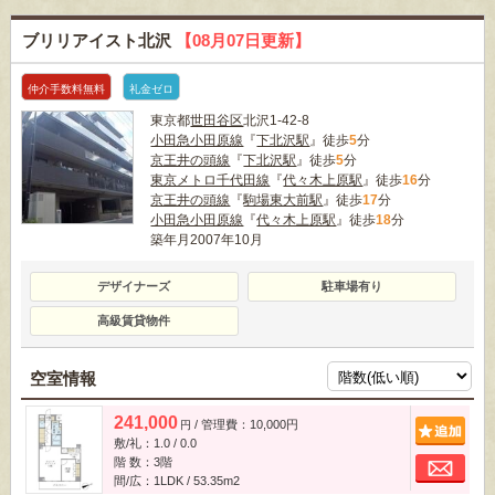
ブリリアイスト北沢
【08月07日更新】
仲介手数料無料
礼金ゼロ
東京都
世田谷区
北沢1-42-8
小田急小田原線
『
下北沢駅
』徒歩
5
分
京王井の頭線
『
下北沢駅
』徒歩
5
分
東京メトロ千代田線
『
代々木上原駅
』徒歩
16
分
京王井の頭線
『
駒場東大前駅
』徒歩
17
分
小田急小田原線
『
代々木上原駅
』徒歩
18
分
築年月2007年10月
デザイナーズ
駐車場有り
高級賃貸物件
空室情報
241,000
/ 管理費：10,000円
追
円
敷/礼：1.0 / 0.0
お
階 数：3階
間/広：1LDK / 53.35m
2