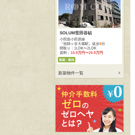
SOLUM世田谷砧
小田急小田原線
『祖師ヶ谷大蔵駅』徒歩
8
分
間取り：1LDK〜2LDK
賃料：
16.9
万円
〜
26.9
万円
新築・築浅
新築物件一覧