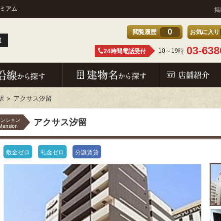
レミアム
掲
0
閲覧履歴
お気に入り
03-638
10～19時
24時間電話受付
駅
アクサス汐留
マンション
アクサス汐留
Mansion
敷金ゼロ
礼金ゼロ
分譲賃貸