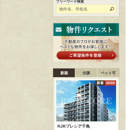
フリーワード検索
新築
分譲
ペット可
新着
08/08
RJRプレシア千鳥