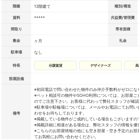
階建
13階建て
種別/構造
賃料
*****
共益費/管理費
間取り
専有面積
敷金
ヶ月
礼金
駐車場
なし
特長
分譲賃貸
デザイナーズ
高
部屋設備
※初回電話で問い合わせた物件のみ仲介手数料がゼロにな
※ペット相談可の物件やSOHO利用については、お部屋
のでご注意下さい。お客様に代わって弊社スタッフが確認
※駐車場や駐輪場については、メールやお電話にてお問い
わせをお待ちしております。
備考
※掲載している物件がご成約している場合もございますの
※掲載詳細に相違がある場合は、弊社スタッフの情報を優
※こちらのお部屋情報の他にも空き部屋・空き予定のお部
てお気軽にお問い合わせください。