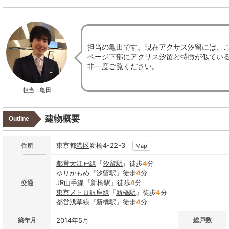
担当の亀田です。現在アクサス汐留には、
ページ下部にアクサス汐留と特徴が似てい
非一度ご覧ください。
担当：亀田
建物概要
Outline
東京都
港区
新橋4-22-3
住所
Map
都営大江戸線
『
汐留駅
』徒歩
4
分
ゆりかもめ
『
汐留駅
』徒歩
4
分
JR山手線
『
新橋駅
』徒歩
4
分
交通
東京メトロ銀座線
『
新橋駅
』徒歩
4
分
都営浅草線
『
新橋駅
』徒歩
4
分
築年月
2014年5月
総戸数