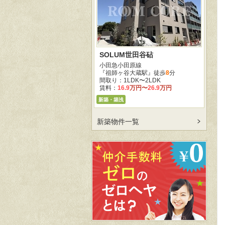
SOLUM世田谷砧
小田急小田原線
『祖師ヶ谷大蔵駅』徒歩
8
分
間取り：1LDK〜2LDK
賃料：
16.9
万円
〜
26.9
万円
新築・築浅
新築物件一覧