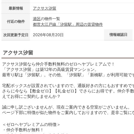
アクサス汐留
最新情報
港区
の物件一覧
付近の物件
都営大江戸線「汐留駅」周辺の賃貸物件
2026年08月20日
情報確認日
次回更新予定日
アクサス汐留
アクサス汐留なら仲介手数料無料のゼロヘヤプレミアムで！
「アクサス汐留」は築12年の高級賃貸マンション。
最寄り駅は「汐留駅」。その他、「汐留駅」「新橋駅」が利用可能で
宅配ボックスが設置されていますので、通販好きの方にもおすすめで
さらに今なら【敷金ゼロ】【礼金ゼロ】でさらにお得です。仲介手
えてお得にご契約しませんか？
誠に申し訳ございませんが、現在ご案内できる空室がございません。
ページ下部に特徴が似た物件をご案内しておりますので、是非ご覧に
＜ゼロヘヤプレミアムの特徴＞
・仲介手数料が無料！