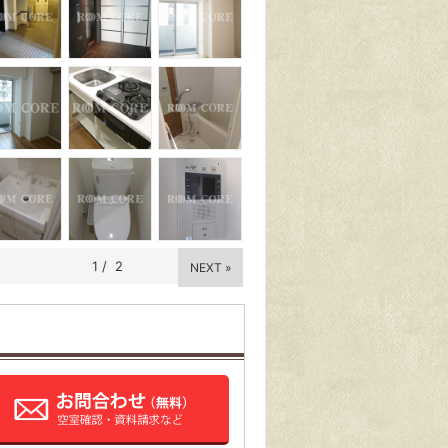
1
/
2
NEXT »