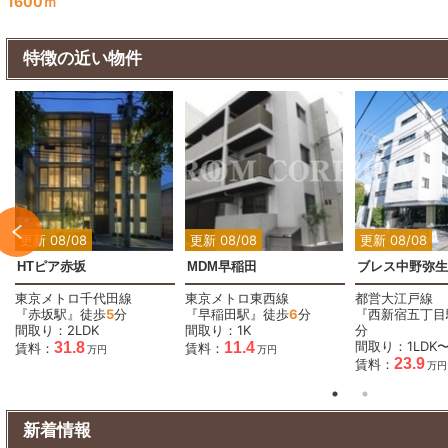
1600ｍ
特徴の近い物件
2
2
更新 08/08
更新 08/08
更新 08/08
HTピア赤坂
MDM早稲田
ブレス中野弥生
東京メトロ千代田線
東京メトロ東西線
都営大江戸線
『赤坂駅』徒歩
5
分
『早稲田駅』徒歩
6
分
『西新宿五丁目
間取り：2LDK
間取り：1K
分
間取り：1LDK〜
31.8
11.4
賃料：
賃料：
万円
万円
23.9
賃料：
万円
新着情報