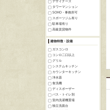
デザイナーズ
タワーマンション
SOHO・事務所可
スポーツジム有り
駐車場有り
高級賃貸物件
建物特徴・設備
ガスコンロ
コンロ二口以上
グリル
システムキッチン
カウンターキッチン
浄水器
食洗機
ディスポーザー
バス・トイレ別
室内洗濯機置場
独立洗面台