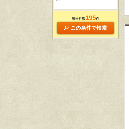
195
該当件数
件
この条件で検索