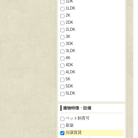
1DK
1LDK
2K
2DK
2LDK
3K
3DK
3LDK
4K
4DK
4LDK
5K
5DK
5LDK
建物特徴・設備
ペット飼育可
新築
分譲賃貸