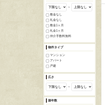
～
敷金なし
礼金なし
敷金1ヶ月
礼金1ヶ月
仲介手数料無料
物件タイプ
マンション
アパート
戸建
広さ
～
築年数