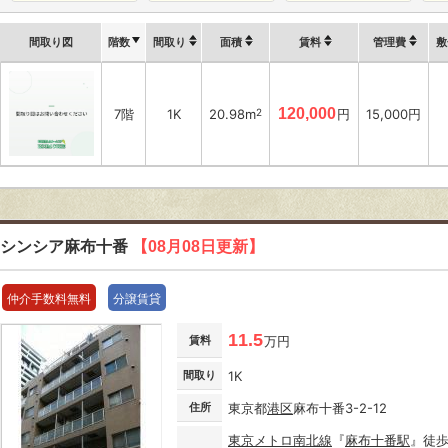
間取り図
階数
間取り
面積
賃料
管理費
敷
120,000
7階
1K
20.98m
2
円
15,000円
シンシア麻布十番
【08月08日更新】
仲介手数料無料
分譲賃貸
11.5
賃料
万円
間取り
1K
住所
東京都
港区
麻布十番3-2-12
東京メトロ南北線
『
麻布十番駅
』徒