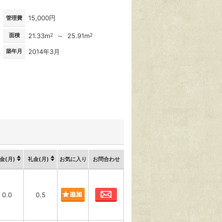
15,000円
管理費
面積
21.33m
2
～ 25.91m
2
築年月
2014年3月
金(月)
礼金(月)
お気に入り
お問合わせ
お問合わせ
0.0
0.5