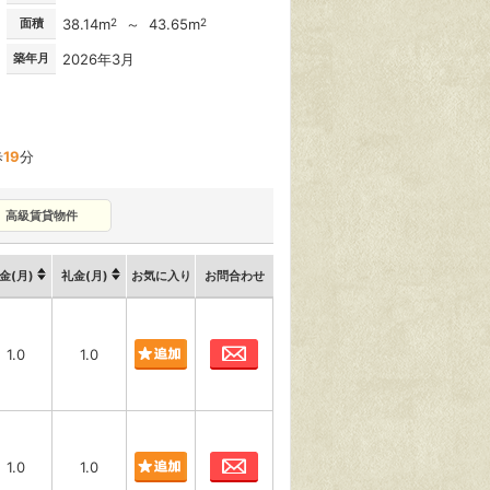
面積
38.14m
2
～ 43.65m
2
築年月
2026年3月
歩
19
分
高級賃貸物件
金(月)
礼金(月)
お気に入り
お問合わせ
お問合わせ
1.0
1.0
お問合わせ
1.0
1.0