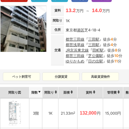
13.2
14.0
賃料
万円 ～
万円
間取り
1K
住所
東京都
港区
芝4-18-4
都営三田線
『
三田駅
』徒歩
4
分
都営浅草線
『
三田駅
』徒歩
4
分
JR京浜東北線
『
田町駅
』徒歩
8
分
交通
都営三田線
『
芝公園駅
』徒歩
10
分
ゆりかもめ
『
日の出駅
』徒歩
11
分
ペット飼育可
分譲賃貸
高級賃貸物件
間取り図
階数
間取り
面積
賃料
管理費
敷
132,000
3階
1K
21.33m
2
円
15,000円