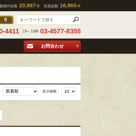
20,987
16,965
載物件総数
件 部屋総数
件
0
0-4411
03-4577-8355
19～10時
お問合わせ
：
表示棟数：