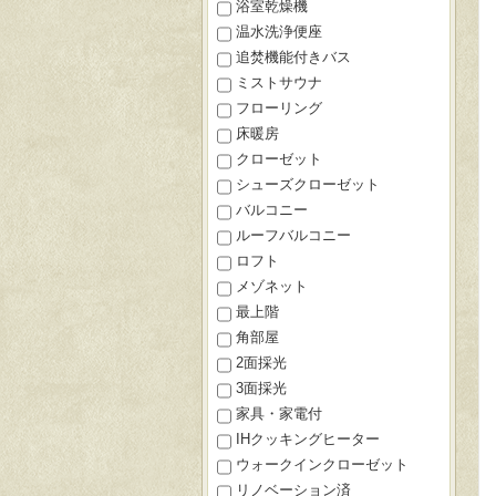
浴室乾燥機
温水洗浄便座
追焚機能付きバス
ミストサウナ
フローリング
床暖房
クローゼット
シューズクローゼット
バルコニー
ルーフバルコニー
ロフト
メゾネット
最上階
角部屋
2面採光
3面採光
家具・家電付
IHクッキングヒーター
ウォークインクローゼット
リノベーション済