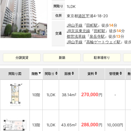
間取り
1LDK
住所
東京都
港区
芝浦4-18-20
JR山手線
『
田町駅
』徒歩
14
分
JR京浜東北線
『
田町駅
』徒歩
14
分
交通
都営浅草線
『
泉岳寺駅
』徒歩
13
分
JR山手線
『
高輪ゲートウェイ駅
』徒
分譲賃貸
新築
駐車場有り
間取り図
階数
間取り
面積
賃料
管理費
敷
270,000
10階
1LDK
38.14m
2
円
-
286,000
13階
1LDK
43.65m
2
円
10,000円