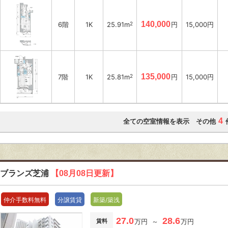
140,000
6階
1K
25.91m
2
円
15,000円
135,000
7階
1K
25.81m
2
円
15,000円
4
全ての空室情報を表示 その他
ブランズ芝浦
【08月08日更新】
仲介手数料無料
分譲賃貸
新築/築浅
27.0
28.6
賃料
万円 ～
万円