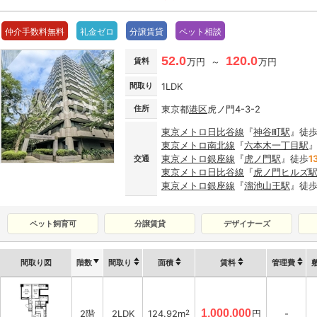
仲介手数料無料
礼金ゼロ
分譲賃貸
ペット相談
52.0
120.0
賃料
万円 ～
万円
間取り
1LDK
住所
東京都
港区
虎ノ門4-3-2
東京メトロ日比谷線
『
神谷町駅
』徒
東京メトロ南北線
『
六本木一丁目駅
東京メトロ銀座線
『
虎ノ門駅
』徒歩
1
交通
東京メトロ日比谷線
『
虎ノ門ヒルズ
東京メトロ銀座線
『
溜池山王駅
』徒
ペット飼育可
分譲賃貸
デザイナーズ
間取り図
階数
間取り
面積
賃料
管理費
1,000,000
2階
2LDK
124.92m
2
円
-