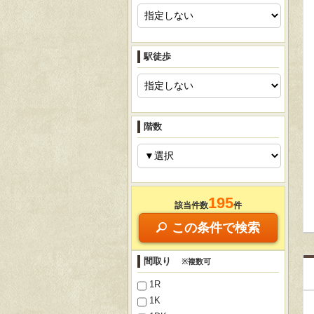
駅徒歩
階数
195
該当件数
件
この条件で検索
間取り
※複数可
1R
1K