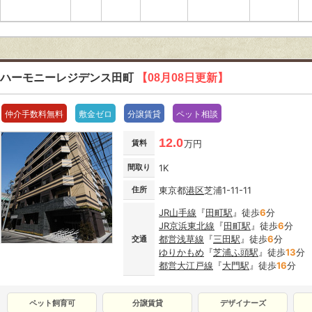
ハーモニーレジデンス田町
【08月08日更新】
仲介手数料無料
敷金ゼロ
分譲賃貸
ペット相談
12.0
賃料
万円
間取り
1K
住所
東京都
港区
芝浦1-11-11
JR山手線
『
田町駅
』徒歩
6
分
JR京浜東北線
『
田町駅
』徒歩
6
分
都営浅草線
『
三田駅
』徒歩
6
分
交通
ゆりかもめ
『
芝浦ふ頭駅
』徒歩
13
分
都営大江戸線
『
大門駅
』徒歩
16
分
ペット飼育可
分譲賃貸
デザイナーズ