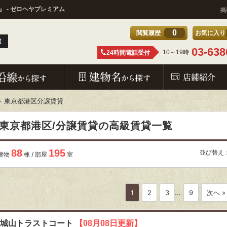
 - ゼロヘヤプレミアム
掲
0
閲覧履歴
お気に入り
03-638
10～19時
24時間電話受付
東京都港区分譲賃貸
東京都港区/分譲賃貸の高級賃貸一覧
88
195
並び替え
建物
棟 / 部屋
室
1
2
3
...
9
次へ »
城山トラストコート
【08月08日更新】