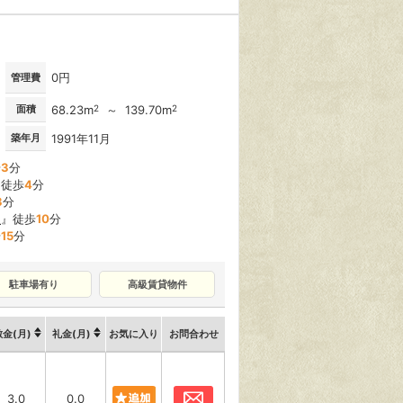
0円
管理費
面積
68.23m
2
～ 139.70m
2
築年月
1991年11月
歩
3
分
』徒歩
4
分
3
分
駅
』徒歩
10
分
歩
15
分
駐車場有り
高級賃貸物件
敷金(月)
礼金(月)
お気に入り
お問合わせ
お問合わせ
3.0
0.0