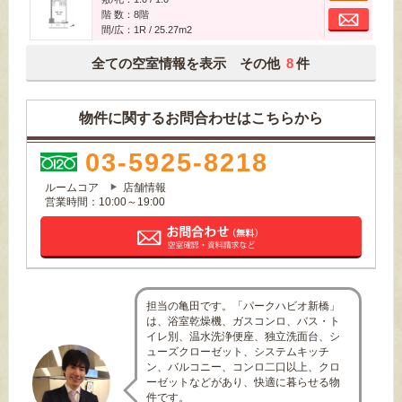
お
階 数：8階
間/広：1R / 25.27m
2
全ての空室情報を表示 その他
8
件
物件に関するお問合わせはこちらから
03-5925-8218
ルームコア
店舗情報
営業時間：10:00～19:00
担当の亀田です。「パークハビオ新橋」
は、浴室乾燥機、ガスコンロ、バス・ト
イレ別、温水洗浄便座、独立洗面台、シ
ューズクローゼット、システムキッチ
ン、バルコニー、コンロ二口以上、クロ
ーゼットなどがあり、快適に暮らせる物
件です。