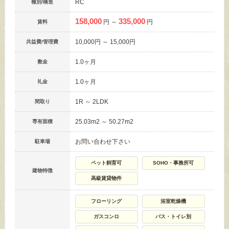
RC
種別/構造
158,000
335,000
円 ～
円
賃料
10,000円 ～ 15,000円
共益費/管理費
1.0ヶ月
敷金
1.0ヶ月
礼金
1R ～ 2LDK
間取り
25.03m
2
～ 50.27m
2
専有面積
お問い合わせ下さい
駐車場
ペット飼育可
SOHO・事務所可
建物特徴
高級賃貸物件
フローリング
浴室乾燥機
ガスコンロ
バス・トイレ別