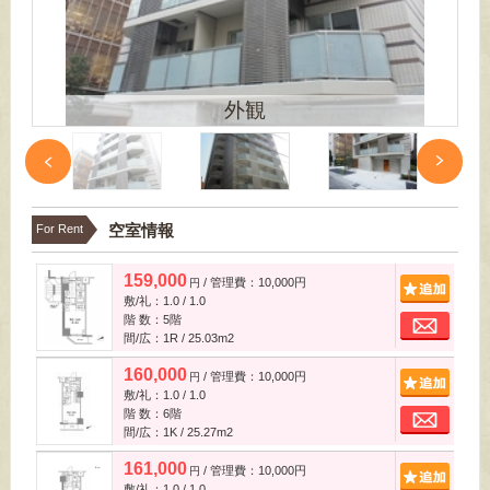
外観
空室情報
For Rent
159,000
/ 管理費：10,000円
追
円
敷/礼：1.0 / 1.0
お
階 数：5階
間/広：1R / 25.03m
2
160,000
/ 管理費：10,000円
追
円
敷/礼：1.0 / 1.0
お
階 数：6階
間/広：1K / 25.27m
2
161,000
/ 管理費：10,000円
追
円
敷/礼：1.0 / 1.0