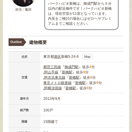
パークハビオ新橋は、御成門駅から５分
以内の駅近物件です！パークハビオ新橋
担当：亀田
は、現在空室が11室となっています。
内見をご検討の場合にはゼロヘヤプレミ
アムまでご相談ください。
建物概要
Outline
東京都
港区
新橋5-24-8
Map
住所
都営三田線
『
御成門駅
』徒歩
4
分
JR山手線
『
新橋駅
』徒歩
9
分
JR京浜東北線
『
新橋駅
』徒歩
9
分
交通
東京メトロ銀座線
『
新橋駅
』徒歩
9
分
JR横須賀線
『
新橋駅
』徒歩
9
分
2013年9月
築年月
100戸
総戸数
15階建て
階建