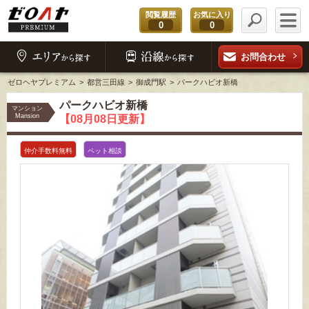
閲覧履歴
お気に入り
0
0
お問合わせ
ゼロヘヤプレミアム
都営三田線
御成門駅
パークハビオ新橋
パークハビオ新橋
マンション
Mansion
【08月08日更新】
仲介手数料無料
ペット相談