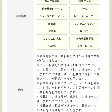
温水洗浄便座
独立洗面台
追焚機能付きバス
WIC
部屋設備
シューズクローゼット
カウンターキッチン
角部屋
システムキッチン
グリル
バルコニー
コンロ二口以上
室内洗濯機置場
2面採光
クローゼット
※初回電話で問い合わせた物件のみ仲介手数料
がゼロになります。
※ペット相談可の物件やSOHO利用について
は、お部屋ごとに禁止とされている場合もござ
いますのでご注意下さい。お客様に代わって弊
社スタッフが確認と交渉を行います。
※駐車場や駐輪場については、メールやお電話
にてお問い合わせください。お客様からのお問
備考
い合わせをお待ちしています。
※掲載している物件がご成約している場合もご
ざいますのでご了承ください。
※掲載詳細に相違がある場合は、弊社スタッフ
の情報を優先させていただきます。