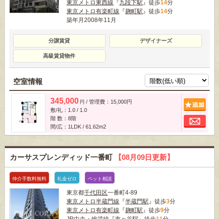
東京メトロ東西線
『
九段下駅
』徒歩
14
分
東京メトロ有楽町線
『
麹町駅
』徒歩
14
分
築年月2008年11月
分譲賃貸
デザイナーズ
高級賃貸物件
空室情報
345,000
/ 管理費：15,000円
追
円
敷/礼：1.0 / 1.0
お
階 数：8階
間/広：1LDK / 61.62m
2
カーサスプレンディッド一番町
【08月09日更新】
仲介手数料無料
礼金ゼロ
ペット相談
東京都
千代田区
一番町4-89
東京メトロ半蔵門線
『
半蔵門駅
』徒歩
3
分
東京メトロ有楽町線
『
麹町駅
』徒歩
9
分