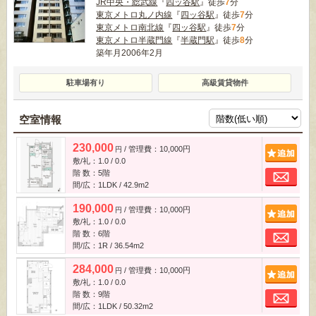
JR中央・総武線
『
四ッ谷駅
』徒歩
7
分
東京メトロ丸ノ内線
『
四ッ谷駅
』徒歩
7
分
東京メトロ南北線
『
四ッ谷駅
』徒歩
7
分
東京メトロ半蔵門線
『
半蔵門駅
』徒歩
8
分
築年月2006年2月
駐車場有り
高級賃貸物件
空室情報
230,000
/ 管理費：10,000円
追
円
敷/礼：1.0 / 0.0
お
階 数：5階
間/広：1LDK / 42.9m
2
190,000
/ 管理費：10,000円
追
円
敷/礼：1.0 / 0.0
お
階 数：6階
間/広：1R / 36.54m
2
284,000
/ 管理費：10,000円
追
円
敷/礼：1.0 / 0.0
お
階 数：9階
間/広：1LDK / 50.32m
2