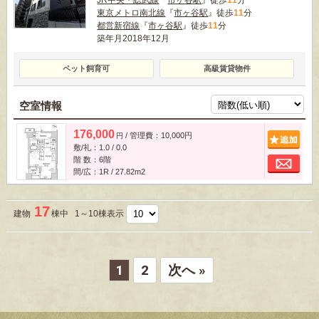
JR中央・総武線
『
市ヶ谷駅
』徒歩
11
分
東京メトロ南北線
『
市ヶ谷駅
』徒歩
11
分
都営新宿線
『
市ヶ谷駅
』徒歩
11
分
築年月2018年12月
ペット飼育可
高級賃貸物件
空室情報
176,000
/ 管理費：10,000円
追
円
敷/礼：1.0 / 0.0
お
階 数：6階
間/広：1R / 27.82m
2
17
建物
棟中 1～10棟表示
1
2
次へ »