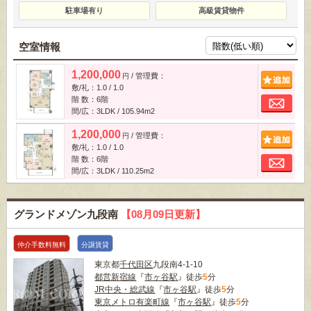
駐車場有り
高級賃貸物件
空室情報
1,200,000
/ 管理費：
追
円
敷/礼：1.0 / 1.0
お
階 数：6階
間/広：3LDK / 105.94m
2
1,200,000
/ 管理費：
追
円
敷/礼：1.0 / 1.0
お
階 数：6階
間/広：3LDK / 110.25m
2
グランドメゾン九段南
【08月09日更新】
仲介手数料無料
分譲賃貸
東京都
千代田区
九段南4-1-10
都営新宿線
『
市ヶ谷駅
』徒歩
5
分
JR中央・総武線
『
市ヶ谷駅
』徒歩
5
分
東京メトロ有楽町線
『
市ヶ谷駅
』徒歩
5
分