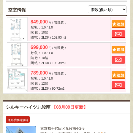
空室情報
849,000
/ 管理費：
追
円
敷/礼：1.0 / 1.0
お
階 数：10階
間/広：2LDK / 102.93m
2
699,000
/ 管理費：
追
円
敷/礼：1.0 / 1.0
お
階 数：10階
間/広：2LDK / 106.39m
2
789,000
/ 管理費：
追
円
敷/礼：1.0 / 1.0
お
階 数：12階
間/広：2LDK / 90.72m
2
シルキーハイツ九段南
【08月09日更新】
仲介手数料無料
東京都
千代田区
九段南4-2-9