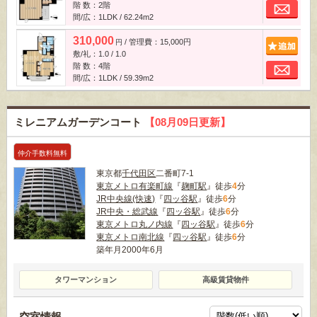
お
階 数：2階
間/広：1LDK / 62.24m
2
310,000
/ 管理費：15,000円
追
円
敷/礼：1.0 / 1.0
お
階 数：4階
間/広：1LDK / 59.39m
2
ミレニアムガーデンコート
【08月09日更新】
仲介手数料無料
東京都
千代田区
二番町7-1
東京メトロ有楽町線
『
麹町駅
』徒歩
4
分
JR中央線(快速)
『
四ッ谷駅
』徒歩
6
分
JR中央・総武線
『
四ッ谷駅
』徒歩
6
分
東京メトロ丸ノ内線
『
四ッ谷駅
』徒歩
6
分
東京メトロ南北線
『
四ッ谷駅
』徒歩
6
分
築年月2000年6月
タワーマンション
高級賃貸物件
空室情報