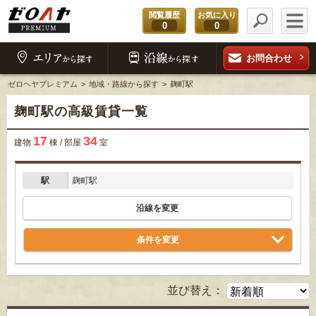
閲覧履歴
お気に入り
0
0
お問合わせ
ゼロヘヤプレミアム
地域・路線から探す
麹町駅
麹町駅の高級賃貸一覧
17
34
建物
棟 / 部屋
室
駅
麹町駅
沿線を変更
条件を変更
並び替え：