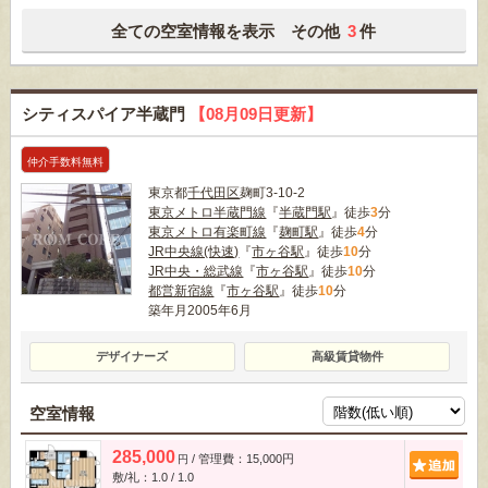
全ての空室情報を表示 その他
3
件
シティスパイア半蔵門
【08月09日更新】
仲介手数料無料
東京都
千代田区
麹町3-10-2
東京メトロ半蔵門線
『
半蔵門駅
』徒歩
3
分
東京メトロ有楽町線
『
麹町駅
』徒歩
4
分
JR中央線(快速)
『
市ヶ谷駅
』徒歩
10
分
JR中央・総武線
『
市ヶ谷駅
』徒歩
10
分
都営新宿線
『
市ヶ谷駅
』徒歩
10
分
築年月2005年6月
デザイナーズ
高級賃貸物件
空室情報
285,000
/ 管理費：15,000円
追
円
敷/礼：1.0 / 1.0