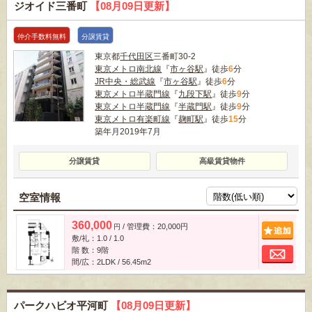
ジオイド三番町
【08月09日更新】
仲介手数料無料
分譲賃貸
東京都
千代田区
三番町30-2
東京メトロ南北線
『
市ヶ谷駅
』徒歩
6
分
JR中央・総武線
『
市ヶ谷駅
』徒歩
6
分
東京メトロ半蔵門線
『
九段下駅
』徒歩
9
分
東京メトロ半蔵門線
『
半蔵門駅
』徒歩
9
分
東京メトロ有楽町線
『
麹町駅
』徒歩
15
分
築年月2019年7月
分譲賃貸
高級賃貸物件
空室情報
360,000
/ 管理費：20,000円
追
円
敷/礼：1.0 / 1.0
お
階 数：9階
間/広：2LDK / 56.45m
2
パークハビオ平河町
【08月09日更新】