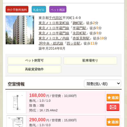
仲介手数料無料
礼金ゼロ
ペット相談
東京都
千代田区
平河町1-4-9
東京メトロ有楽町線
『
麹町駅
』徒歩
2
分
東京メトロ半蔵門線
『
半蔵門駅
』徒歩
5
分
東京メトロ半蔵門線
『
永田町駅
』徒歩
5
分
東京メトロ丸ノ内線
『
赤坂見附駅
』徒歩
10
分
JR中央・総武線
『
四ッ谷駅
』徒歩
11
分
築年月2014年8月
ペット飼育可
駐車場有り
高級賃貸物件
空室情報
168,000
/ 管理費：10,000円
追
円
敷/礼：1.0 / 1.0
お
階 数：3階
間/広：1K / 25.44m
2
290,000
/ 管理費：15,000円
追
円
敷/礼：1.0 / 0.0