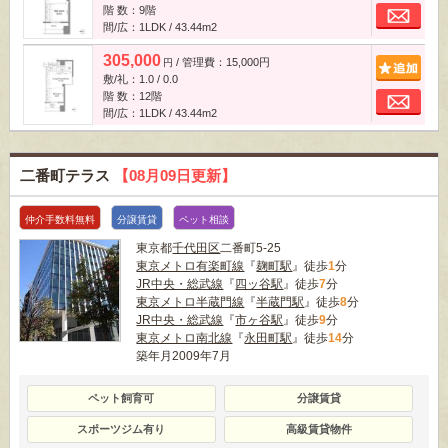
お
階 数：9階
間/広：1LDK / 43.44m
2
305,000
/ 管理費：15,000円
追
円
敷/礼：1.0 / 0.0
お
階 数：12階
間/広：1LDK / 43.44m
2
二番町テラス
【08月09日更新】
仲介手数料無料
分譲賃貸
ペット相談
東京都
千代田区
二番町5-25
東京メトロ有楽町線
『
麹町駅
』徒歩
1
分
JR中央・総武線
『
四ッ谷駅
』徒歩
7
分
東京メトロ半蔵門線
『
半蔵門駅
』徒歩
8
分
JR中央・総武線
『
市ヶ谷駅
』徒歩
9
分
東京メトロ南北線
『
永田町駅
』徒歩
14
分
築年月2009年7月
ペット飼育可
分譲賃貸
スポーツジム有り
高級賃貸物件