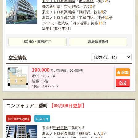
東京メトロ有楽町線
『
市ヶ谷駅
』徒歩
2
分
都営新宿線
『
市ヶ谷駅
』徒歩
2
分
東京メトロ有楽町線
『
麹町駅
』徒歩
9
分
東京メトロ半蔵門線
『
半蔵門駅
』徒歩
11
分
JR中央・総武線
『
四ッ谷駅
』徒歩
13
分
築年月1982年2月
SOHO・事務所可
高級賃貸物件
空室情報
190,000
/ 管理費：10,000円
追
円
敷/礼：1.0 / 1.0
お
階 数：6階
間/広：1R / 45m
2
コンフォリア二番町
【08月09日更新】
仲介手数料無料
礼金ゼロ
東京都
千代田区
二番町4-8
東京メトロ有楽町線
『
麹町駅
』徒歩
1
分