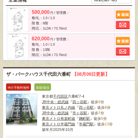
500,000
/ 管理費：
追
円
敷/礼：1.0 / 1.0
お
階 数：6階
間/広：1LDK / 73.76m
2
620,000
/ 管理費：
追
円
敷/礼：1.0 / 1.0
お
階 数：13階
間/広：1LDK / 73.76m
2
ザ・パークハウス千代田六番町
【08月09日更新】
仲介手数料無料
新築/築浅
東京都
千代田区
六番町7-4
JR中央・総武線
『
四ッ谷駅
』徒歩
5
分
東京メトロ丸ノ内線
『
四ッ谷駅
』徒歩
8
分
JR中央・総武線
『
市ヶ谷駅
』徒歩
7
分
東京メトロ有楽町線
『
麹町駅
』徒歩
5
分
東京メトロ半蔵門線
『
半蔵門駅
』徒歩
13
分
築年月2025年10月