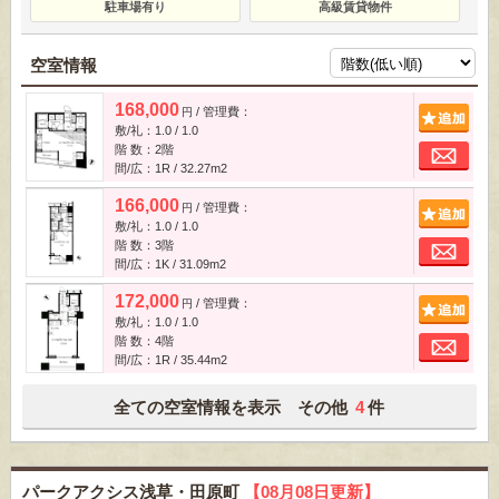
駐車場有り
高級賃貸物件
空室情報
168,000
/ 管理費：
追
円
敷/礼：1.0 / 1.0
お
階 数：2階
間/広：1R / 32.27m
2
166,000
/ 管理費：
追
円
敷/礼：1.0 / 1.0
お
階 数：3階
間/広：1K / 31.09m
2
172,000
/ 管理費：
追
円
敷/礼：1.0 / 1.0
お
階 数：4階
間/広：1R / 35.44m
2
全ての空室情報を表示 その他
4
件
パークアクシス浅草・田原町
【08月08日更新】