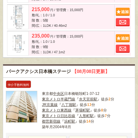
215,000
/ 管理費：15,000円
追
円
敷/礼：1.0 / 1.0
お
階 数：5階
間/広：1LDK / 40.46m
2
235,000
/ 管理費：15,000円
追
円
敷/礼：1.0 / 1.0
お
階 数：9階
間/広：1LDK / 47.1m
2
パークアクシス日本橋ステージ
【08月08日更新】
仲介手数料無料
東京都
中央区
日本橋蛎殻町1-37-12
東京メトロ半蔵門線
『
水天宮前駅
』徒歩
2
分
JR京葉線
『
八丁堀駅
』徒歩
13
分
東京メトロ東西線
『
茅場町駅
』徒歩
8
分
東京メトロ日比谷線
『
人形町駅
』徒歩
7
分
都営新宿線
『
浜町駅
』徒歩
14
分
築年月2004年8月