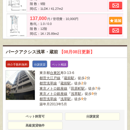
お
階 数：9階
間/広：1LDK / 41.27m
2
137,000
/ 管理費：10,000円
追
円
敷/礼：1.0 / 0.0
お
階 数：12階
間/広：1K / 25.89m
2
パークアクシス浅草・蔵前
【08月08日更新】
仲介手数料無料
分譲賃貸
ペット相談
東京都
台東区
寿3-13-6
都営大江戸線
『
蔵前駅
』徒歩
2
分
都営浅草線
『
蔵前駅
』徒歩
2
分
東京メトロ銀座線
『
田原町駅
』徒歩
7
分
東京メトロ銀座線
『
浅草駅
』徒歩
9
分
都営浅草線
『
浅草駅
』徒歩
9
分
築年月2013年5月
ペット飼育可
分譲賃貸
高級賃貸物件