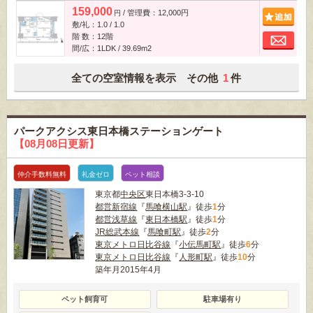
159,000
/ 管理費：12,000円
追
円
敷/礼：1.0 / 1.0
お
階 数：12階
間/広：1LDK / 39.69m
2
全ての空室情報を表示 その他
1
件
パークアクシス東日本橋ステーションゲート
【08月08日更新】
仲介手数料無料
礼金ゼロ
ペット相談
東京都
中央区
東日本橋3-3-10
都営新宿線
『
馬喰横山駅
』徒歩
1
分
都営浅草線
『
東日本橋駅
』徒歩
1
分
JR総武本線
『
馬喰町駅
』徒歩
2
分
東京メトロ日比谷線
『
小伝馬町駅
』徒歩
6
分
東京メトロ日比谷線
『
人形町駅
』徒歩
10
分
築年月2015年4月
ペット飼育可
駐車場有り