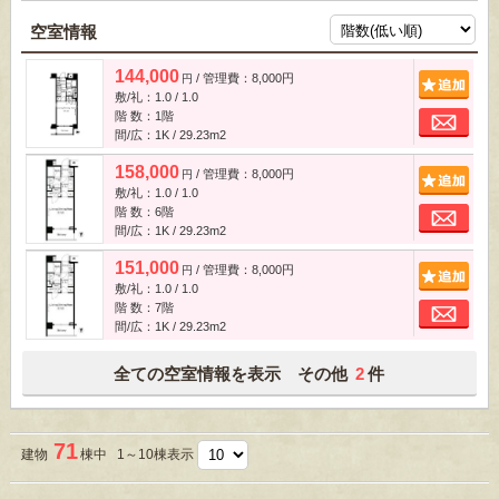
空室情報
144,000
/ 管理費：8,000円
追
円
敷/礼：1.0 / 1.0
お
階 数：1階
間/広：1K / 29.23m
2
158,000
/ 管理費：8,000円
追
円
敷/礼：1.0 / 1.0
お
階 数：6階
間/広：1K / 29.23m
2
151,000
/ 管理費：8,000円
追
円
敷/礼：1.0 / 1.0
お
階 数：7階
間/広：1K / 29.23m
2
全ての空室情報を表示 その他
2
件
71
建物
棟中 1～10棟表示