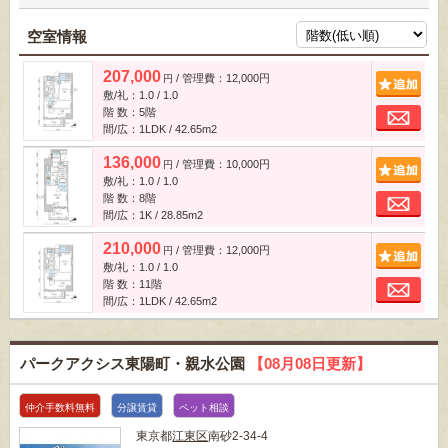
空室情報
207,000
/ 管理費：12,000円
追
円
敷/礼：1.0 / 1.0
お
階 数：5階
間/広：1LDK / 42.65m
2
136,000
/ 管理費：10,000円
追
円
敷/礼：1.0 / 1.0
お
階 数：8階
間/広：1K / 28.85m
2
210,000
/ 管理費：12,000円
追
円
敷/礼：1.0 / 1.0
お
階 数：11階
間/広：1LDK / 42.65m
2
パークアクシス東陽町・親水公園
【08月08日更新】
仲介手数料無料
分譲賃貸
ペット相談
東京都
江東区
南砂2-34-4