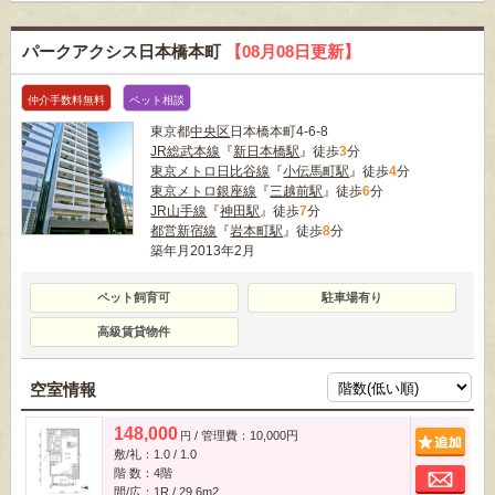
パークアクシス日本橋本町
【08月08日更新】
仲介手数料無料
ペット相談
東京都
中央区
日本橋本町4-6-8
JR総武本線
『
新日本橋駅
』徒歩
3
分
東京メトロ日比谷線
『
小伝馬町駅
』徒歩
4
分
東京メトロ銀座線
『
三越前駅
』徒歩
6
分
JR山手線
『
神田駅
』徒歩
7
分
都営新宿線
『
岩本町駅
』徒歩
8
分
築年月2013年2月
ペット飼育可
駐車場有り
高級賃貸物件
空室情報
148,000
/ 管理費：10,000円
追
円
敷/礼：1.0 / 1.0
お
階 数：4階
間/広：1R / 29.6m
2