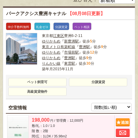
パークアクシス豊洲キャナル
【08月08日更新】
仲介手数料無料
礼金ゼロ
分譲賃貸
ペット相談
東京都
江東区
豊洲6-2-11
ゆりかもめ
『
新豊洲駅
』徒歩
5
分
東京メトロ有楽町線
『
豊洲駅
』徒歩
9
分
ゆりかもめ
『
市場前駅
』徒歩
12
分
ゆりかもめ
『
豊洲駅
』徒歩
9
分
りんかい線
『
東雲駅
』徒歩
30
分
築年月2015年11月
ペット飼育可
分譲賃貸
高級賃貸物件
空室情報
198,000
/ 管理費：12,000円
追
円
敷/礼：1.0 / 1.0
お
階 数：2階
間/広：1LDK / 35.98m
2