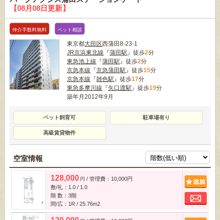
【08月08日更新】
仲介手数料無料
ペット相談
東京都
大田区
西蒲田8-23-1
JR京浜東北線
『
蒲田駅
』徒歩
2
分
東急池上線
『
蒲田駅
』徒歩
2
分
京急本線
『
京急蒲田駅
』徒歩
15
分
京急本線
『
雑色駅
』徒歩
17
分
東急多摩川線
『
矢口渡駅
』徒歩
19
分
築年月2012年9月
ペット飼育可
駐車場有り
高級賃貸物件
空室情報
128,000
/ 管理費：10,000円
追
円
敷/礼：1.0 / 1.0
お
階 数：3階
間/広：1R / 25.76m
2