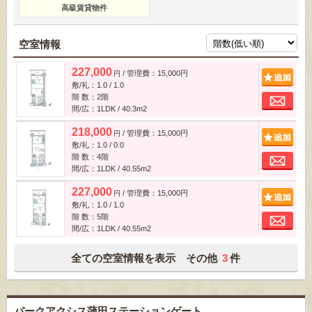
高級賃貸物件
空室情報
227,000
/ 管理費：15,000円
追
円
敷/礼：1.0 / 1.0
お
階 数：2階
間/広：1LDK / 40.3m
2
218,000
/ 管理費：15,000円
追
円
敷/礼：1.0 / 0.0
お
階 数：4階
間/広：1LDK / 40.55m
2
227,000
/ 管理費：15,000円
追
円
敷/礼：1.0 / 1.0
お
階 数：5階
間/広：1LDK / 40.55m
2
全ての空室情報を表示 その他
3
件
パークアクシス蒲田ステーションゲート