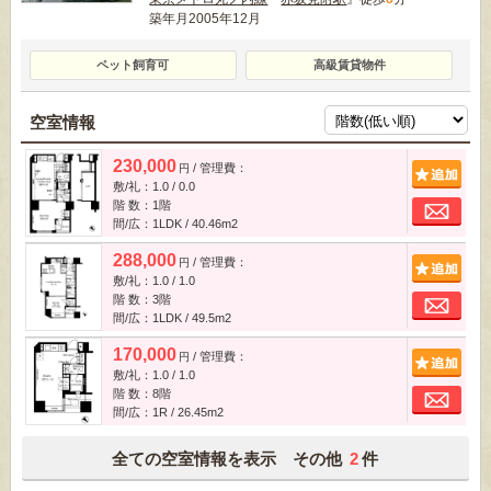
築年月2005年12月
ペット飼育可
高級賃貸物件
空室情報
230,000
/ 管理費：
追
円
敷/礼：1.0 / 0.0
お
階 数：1階
間/広：1LDK / 40.46m
2
288,000
/ 管理費：
追
円
敷/礼：1.0 / 1.0
お
階 数：3階
間/広：1LDK / 49.5m
2
170,000
/ 管理費：
追
円
敷/礼：1.0 / 1.0
お
階 数：8階
間/広：1R / 26.45m
2
全ての空室情報を表示 その他
2
件