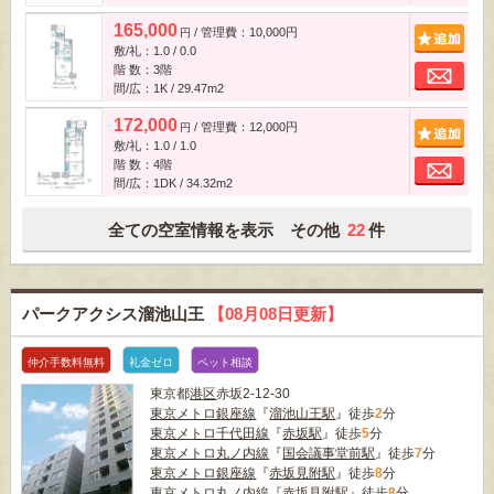
165,000
/ 管理費：10,000円
追
円
敷/礼：1.0 / 0.0
お
階 数：3階
間/広：1K / 29.47m
2
172,000
/ 管理費：12,000円
追
円
敷/礼：1.0 / 1.0
お
階 数：4階
間/広：1DK / 34.32m
2
全ての空室情報を表示 その他
22
件
パークアクシス溜池山王
【08月08日更新】
仲介手数料無料
礼金ゼロ
ペット相談
東京都
港区
赤坂2-12-30
東京メトロ銀座線
『
溜池山王駅
』徒歩
2
分
東京メトロ千代田線
『
赤坂駅
』徒歩
5
分
東京メトロ丸ノ内線
『
国会議事堂前駅
』徒歩
7
分
東京メトロ銀座線
『
赤坂見附駅
』徒歩
8
分
東京メトロ丸ノ内線
『
赤坂見附駅
』徒歩
8
分