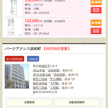
130,000
/ 管理費：10,000円
追
円
敷/礼：1.0 / 1.0
お
階 数：10階
間/広：1R / 23.87m
2
132,000
/ 管理費：10,000円
追
円
敷/礼：1.0 / 1.0
お
階 数：10階
間/広：1R / 25.76m
2
パークアクシス浜松町
【08月08日更新】
仲介手数料無料
分譲賃貸
東京都
港区
芝1-6-4
JR山手線
『
浜松町駅
』徒歩
6
分
JR京浜東北線
『
浜松町駅
』徒歩
6
分
都営三田線
『
芝公園駅
』徒歩
7
分
都営浅草線
『
大門駅
』徒歩
7
分
都営三田線
『
三田駅
』徒歩
11
分
築年月2004年12月
分譲賃貸
高級賃貸物件