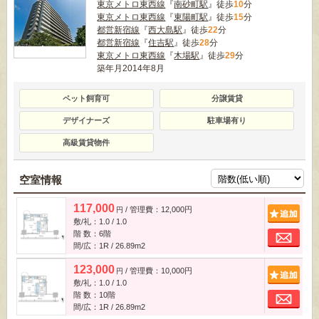
東京メトロ東西線
『
南砂町駅
』徒歩
10
分
東京メトロ東西線
『
東陽町駅
』徒歩
15
分
都営新宿線
『
西大島駅
』徒歩
22
分
都営新宿線
『
住吉駅
』徒歩
28
分
東京メトロ東西線
『
木場駅
』徒歩
29
分
築年月2014年8月
ペット飼育可
分譲賃貸
デザイナーズ
駐車場有り
高級賃貸物件
空室情報
117,000
/ 管理費：12,000円
追
円
敷/礼：1.0 / 1.0
お
階 数：6階
間/広：1R / 26.89m
2
123,000
/ 管理費：10,000円
追
円
敷/礼：1.0 / 1.0
お
階 数：10階
間/広：1R / 26.89m
2