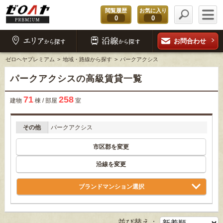
閲覧履歴
お気に入り
0
0
お問合わせ
ゼロヘヤプレミアム
地域・路線から探す
パークアクシス
パークアクシスの高級賃貸一覧
71
258
建物
棟 / 部屋
室
その他
パークアクシス
市区郡を変更
沿線を変更
ブランドマンション選択
並び替え：