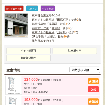
仲介手数料無料
礼金ゼロ
ペット相談
東京都
台東区
寿4-15-6
東京メトロ銀座線
『
田原町駅
』徒歩
2
分
都営浅草線
『
浅草駅
』徒歩
5
分
都営大江戸線
『
蔵前駅
』徒歩
6
分
東京メトロ銀座線
『
浅草駅
』徒歩
7
分
JR山手線
『
上野駅
』徒歩
20
分
築年月2014年6月
ペット飼育可
駐車場有り
高級賃貸物件
空室情報
134,000
/ 管理費：10,000円
追
円
敷/礼：1.0 / 0.0
お
階 数：8階
間/広：1K / 25.89m
2
198,000
/ 管理費：12,000円
追
円
敷/礼：1.0 / 0.0