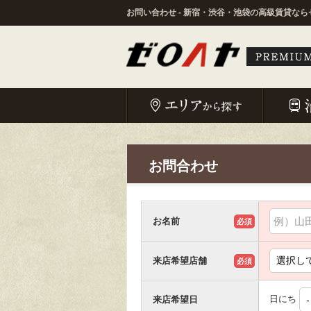
お問い合わせ - 新宿・渋谷・池袋の高級賃貸な
お問合わせ
お名前
必須
来店希望店舗
必須
日にち
来店希望日