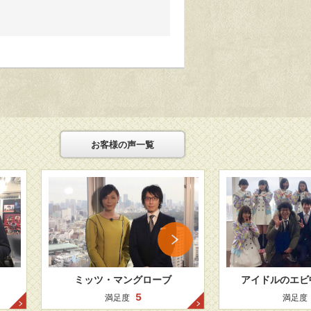
お客様の声一覧
ミッツ・マングローブ
5
満足度
満足度