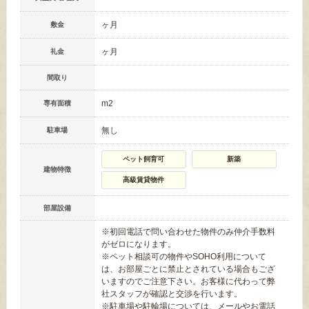
ヶ月
敷金
ヶ月
礼金
間取り
m
2
専有面積
無し
駐車場
ペット飼育可
新築
建物特徴
高級賃貸物件
部屋設備
※初回電話で問い合わせた物件のみ仲介手数料
がゼロになります。
※ペット相談可の物件やSOHO利用について
は、お部屋ごとに禁止とされている場合もござ
いますのでご注意下さい。お客様に代わって弊
社スタッフが確認と交渉を行います。
※駐車場や駐輪場については、メールやお電話