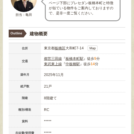
ページ下部にプレセダン板橋本町と特徴
が似ている物件をご案内しておりますの
で、是非一度ご覧ください。
担当：亀田
建物概要
Outline
東京都
板橋区
大和町7-14
Map
住所
都営三田線
『
板橋本町駅
』徒歩
5
分
交通
東武東上線
『
中板橋駅
』徒歩
14
分
2025年11月
築年月
21戸
総戸数
8階建て
階建
RC
種別/構造
*****
賃料
*****
共益費/管理費