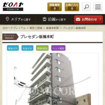
閲覧履歴
お気に入り
0
0
お問合わせ
ゼロヘヤプレミアム
都営三田線
板橋本町駅
プレセダン板橋本町
マンション
プレセダン板橋本町
Mansion
敷金ゼロ
礼金ゼロ
新築/築浅
ペット相談