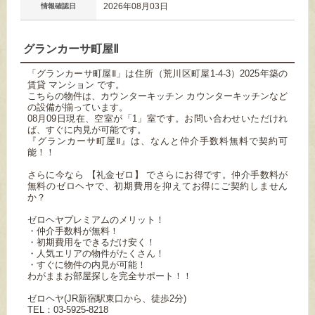
2026年08月03日
情報確認日
グランカーサ町屋Ⅱ
「グランカーサ町屋Ⅱ」は住所（荒川区町屋1-4-3）2025年築の
賃貸 マンション です。
こちらの物件は、カウンターキッチン カウンターキッチンなど
の設備が揃っています。
08月09日現在、空室が「1」室です。お問い合わせいただけれ
ば、すぐに内見が可能です。
『グランカーサ町屋Ⅱ』は、なんと仲介手数料無料で契約可
能！！
さらに今なら 【礼金ゼロ】 でさらにお得です。仲介手数料が
無料のゼロヘヤで、初期費用を抑えてお得にご契約しません
か？
ゼロヘヤプレミアムのメリット！
・仲介手数料が無料！
・初期費用をできるだけ安く！
・人気エリアの物件がたくさん！
・すぐに物件の内見が可能！
わがままお部屋探しを完全サポート！！
ゼロヘヤ(JR新宿駅東口から、徒歩2分)
TEL：03-5925-8218