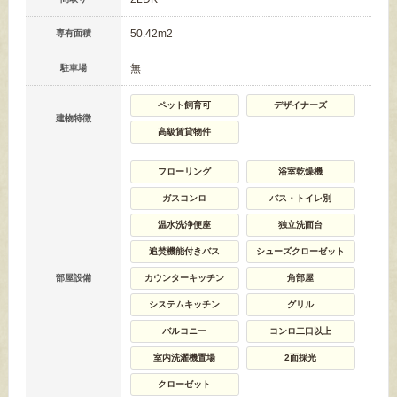
50.42m
2
専有面積
無
駐車場
ペット飼育可
デザイナーズ
建物特徴
高級賃貸物件
フローリング
浴室乾燥機
ガスコンロ
バス・トイレ別
温水洗浄便座
独立洗面台
追焚機能付きバス
シューズクローゼット
部屋設備
カウンターキッチン
角部屋
システムキッチン
グリル
バルコニー
コンロ二口以上
室内洗濯機置場
2面採光
クローゼット