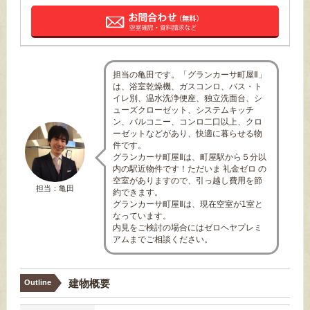
担当の亀田です。「グランカーサ町屋Ⅱ」
は、浴室乾燥機、ガスコンロ、バス・ト
イレ別、温水洗浄便座、独立洗面台、シ
ューズクローゼット、システムキッチ
ン、バルコニー、コンロ二口以上、クロ
ーゼットなどがあり、快適に暮らせる物
件です。
グランカーサ町屋Ⅱは、町屋駅から５分以
内の駅近物件です！ただいま 礼金ゼロ の
空室がありますので、引っ越し費用を節
担当：亀田
約できます。
グランカーサ町屋Ⅱは、現在空室が1室と
なっています。
内見をご検討の場合にはゼロヘヤプレミ
アムまでご相談ください。
建物概要
Outline