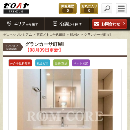
閲覧履歴
お気に入り
0
0
お問合わせ
ゼロヘヤプレミアム
東京メトロ千代田線
町屋駅
グランカーサ町屋Ⅱ
グランカーサ町屋Ⅱ
マンション
Mansion
【08月09日更新】
仲介手数料無料
礼金ゼロ
新築/築浅
ペット相談