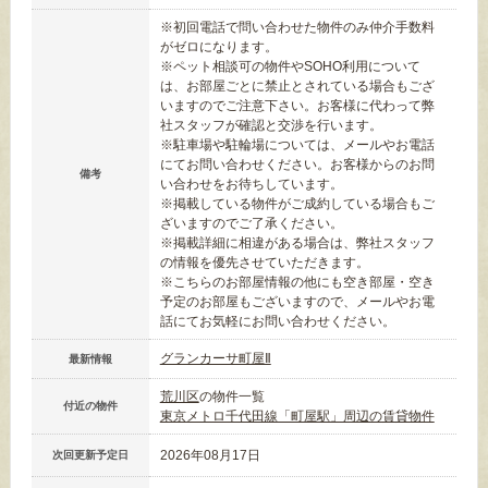
※初回電話で問い合わせた物件のみ仲介手数料
がゼロになります。
※ペット相談可の物件やSOHO利用について
は、お部屋ごとに禁止とされている場合もござ
いますのでご注意下さい。お客様に代わって弊
社スタッフが確認と交渉を行います。
※駐車場や駐輪場については、メールやお電話
にてお問い合わせください。お客様からのお問
備考
い合わせをお待ちしています。
※掲載している物件がご成約している場合もご
ざいますのでご了承ください。
※掲載詳細に相違がある場合は、弊社スタッフ
の情報を優先させていただきます。
※こちらのお部屋情報の他にも空き部屋・空き
予定のお部屋もございますので、メールやお電
話にてお気軽にお問い合わせください。
グランカーサ町屋Ⅱ
最新情報
荒川区
の物件一覧
付近の物件
東京メトロ千代田線「町屋駅」周辺の賃貸物件
2026年08月17日
次回更新予定日