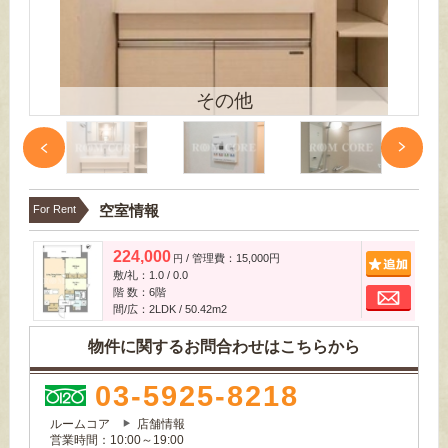
その他
空室情報
For Rent
224,000
/ 管理費：15,000円
追
円
敷/礼：1.0 / 0.0
お
階 数：6階
間/広：2LDK / 50.42m
2
物件に関するお問合わせはこちらから
03-5925-8218
ルームコア
店舗情報
営業時間：10:00～19:00