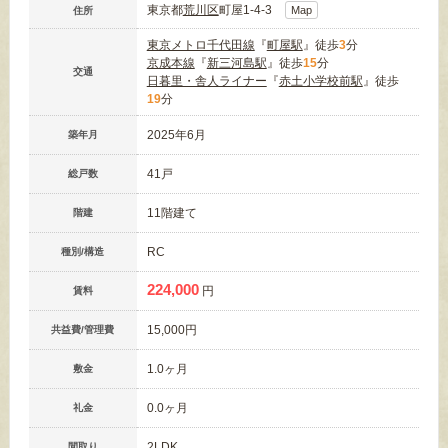
東京都
荒川区
町屋1-4-3
Map
住所
東京メトロ千代田線
『
町屋駅
』徒歩
3
分
京成本線
『
新三河島駅
』徒歩
15
分
交通
日暮里・舎人ライナー
『
赤土小学校前駅
』徒歩
19
分
2025年6月
築年月
41戸
総戸数
11階建て
階建
RC
種別/構造
224,000
円
賃料
15,000円
共益費/管理費
1.0ヶ月
敷金
0.0ヶ月
礼金
2LDK
間取り