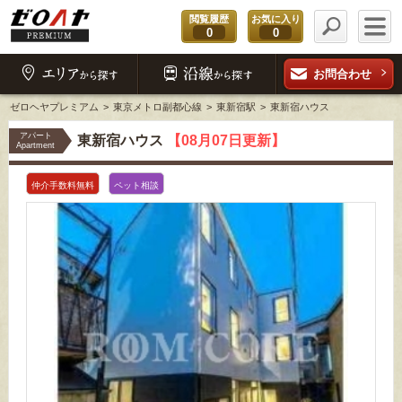
閲覧履歴
お気に入り
0
0
お問合わせ
ゼロヘヤプレミアム
東京メトロ副都心線
東新宿駅
東新宿ハウス
アパート
東新宿ハウス
【08月07日更新】
Apartment
仲介手数料無料
ペット相談