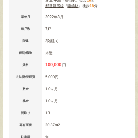
JR山手線
『
新宿駅
』徒歩
18
分
都営新宿線
『
曙橋駅
』徒歩
18
分
2022年3月
築年月
7戸
総戸数
3階建て
階建
木造
種別/構造
100,000
円
賃料
5,000円
共益費/管理費
1.0ヶ月
敷金
1.0ヶ月
礼金
1R
間取り
20.37m
2
専有面積
無
駐車場