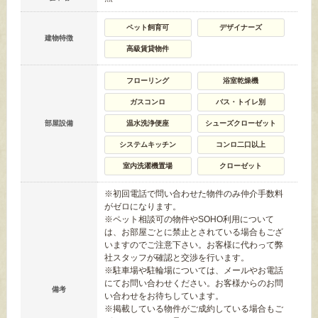
ペット飼育可
デザイナーズ
建物特徴
高級賃貸物件
フローリング
浴室乾燥機
ガスコンロ
バス・トイレ別
部屋設備
温水洗浄便座
シューズクローゼット
システムキッチン
コンロ二口以上
室内洗濯機置場
クローゼット
※初回電話で問い合わせた物件のみ仲介手数料
がゼロになります。
※ペット相談可の物件やSOHO利用について
は、お部屋ごとに禁止とされている場合もござ
いますのでご注意下さい。お客様に代わって弊
社スタッフが確認と交渉を行います。
※駐車場や駐輪場については、メールやお電話
にてお問い合わせください。お客様からのお問
備考
い合わせをお待ちしています。
※掲載している物件がご成約している場合もご