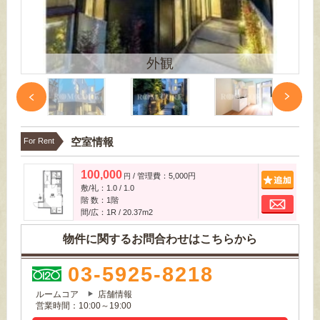
外観
空室情報
For Rent
100,000
/ 管理費：5,000円
追
円
敷/礼：1.0 / 1.0
お
階 数：1階
間/広：1R / 20.37m
2
物件に関するお問合わせはこちらから
03-5925-8218
ルームコア
店舗情報
営業時間：10:00～19:00