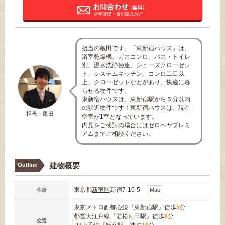
担当の亀田です。「東新宿ハウス」は、
浴室乾燥機、ガスコンロ、バス・トイレ
別、温水洗浄便座、シューズクローゼッ
ト、システムキッチン、コンロ二口以
上、クローゼットなどがあり、快適に暮
らせる物件です。
東新宿ハウスは、東新宿駅から５分以内
の駅近物件です！東新宿ハウスは、現在
担当：亀田
空室が1室となっています。
内見をご検討の場合にはゼロヘヤプレミ
アムまでご相談ください。
建物概要
Outline
東京都
新宿区
新宿7-10-5
Map
住所
東京メトロ副都心線
『
東新宿駅
』徒歩
5
分
都営大江戸線
『
若松河田駅
』徒歩
8
分
交通