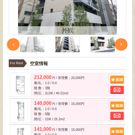
外観
空室情報
For Rent
212,000
/ 管理費：20,000円
追
円
敷/礼：1.0 / 0.0
お
階 数：3階
間/広：2LDK / 40.21m
2
140,000
/ 管理費：15,000円
追
円
敷/礼：1.0 / 0.0
お
階 数：5階
間/広：1DK / 25.2m
2
141,000
/ 管理費：15,000円
追
円
敷/礼：1.0 / 0.0