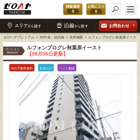
閲覧履歴
お気に入り
0
0
お問合わせ
ゼロヘヤプレミアム
JR中央・総武線
浅草橋駅
ルフォンプログレ秋葉原イースト
ルフォンプログレ秋葉原イースト
マンション
Mansion
【08月06日更新】
仲介手数料無料
礼金ゼロ
ペット相談