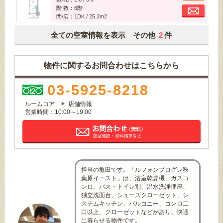
お
階 数：6階
間/広：1DK / 25.2m
2
全ての空室情報を表示 その他
2
件
物件に関するお問合わせはこちらから
03-5925-8218
ルームコア
店舗情報
営業時間：10:00～19:00
担当の亀田です。「ルフォンプログレ秋
葉原イースト」は、浴室乾燥機、ガスコ
ンロ、バス・トイレ別、温水洗浄便座、
独立洗面台、シューズクローゼット、シ
ステムキッチン、バルコニー、コンロ二
口以上、クローゼットなどがあり、快適
に暮らせる物件です。