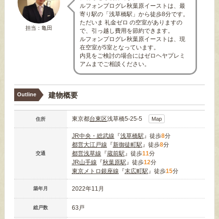
ルフォンプログレ秋葉原イーストは、最
寄り駅の「浅草橋駅」から徒歩8分です。
ただいま 礼金ゼロ の空室がありますの
担当：亀田
で、引っ越し費用を節約できます。
ルフォンプログレ秋葉原イーストは、現
在空室が5室となっています。
内見をご検討の場合にはゼロヘヤプレミ
アムまでご相談ください。
建物概要
Outline
東京都
台東区
浅草橋5-25-5
Map
住所
JR中央・総武線
『
浅草橋駅
』徒歩
8
分
都営大江戸線
『
新御徒町駅
』徒歩
8
分
都営浅草線
『
蔵前駅
』徒歩
11
分
交通
JR山手線
『
秋葉原駅
』徒歩
12
分
東京メトロ銀座線
『
末広町駅
』徒歩
15
分
2022年11月
築年月
63戸
総戸数