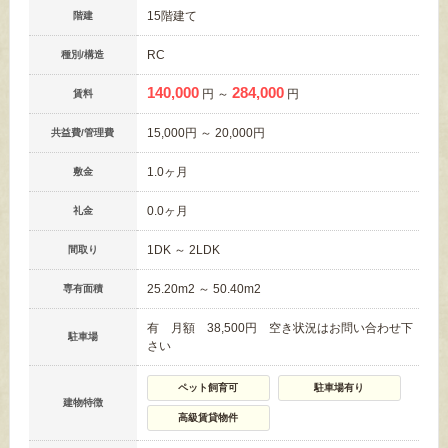
15階建て
階建
RC
種別/構造
140,000
284,000
円 ～
円
賃料
15,000円 ～ 20,000円
共益費/管理費
1.0ヶ月
敷金
0.0ヶ月
礼金
1DK ～ 2LDK
間取り
25.20m
2
～ 50.40m
2
専有面積
有 月額 38,500円 空き状況はお問い合わせ下
駐車場
さい
ペット飼育可
駐車場有り
建物特徴
高級賃貸物件