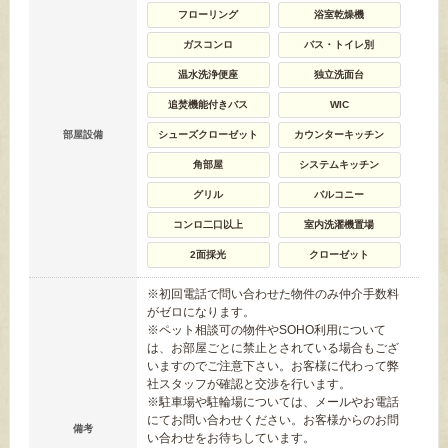
フローリング
浴室乾燥機
ガスコンロ
バス・トイレ別
温水洗浄便座
独立洗面台
追焚機能付きバス
WIC
部屋設備
シューズクローゼット
カウンターキッチン
角部屋
システムキッチン
グリル
バルコニー
コンロ二口以上
室内洗濯機置場
2面採光
クローゼット
※初回電話で問い合わせた物件のみ仲介手数料
がゼロになります。
※ペット相談可の物件やSOHO利用について
は、お部屋ごとに禁止とされている場合もござ
いますのでご注意下さい。お客様に代わって弊
社スタッフが確認と交渉を行います。
※駐車場や駐輪場については、メールやお電話
にてお問い合わせください。お客様からのお問
備考
い合わせをお待ちしています。