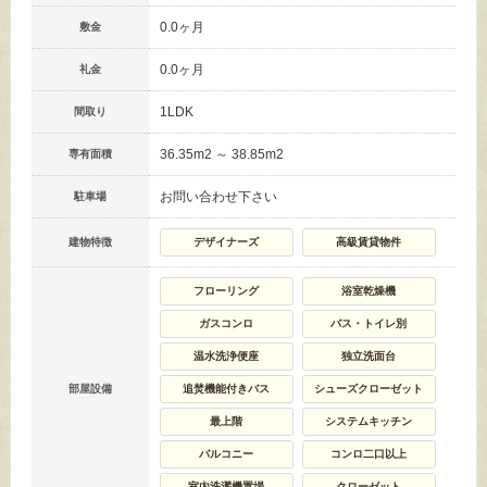
0.0ヶ月
敷金
0.0ヶ月
礼金
1LDK
間取り
36.35m
2
～ 38.85m
2
専有面積
お問い合わせ下さい
駐車場
建物特徴
デザイナーズ
高級賃貸物件
フローリング
浴室乾燥機
ガスコンロ
バス・トイレ別
温水洗浄便座
独立洗面台
部屋設備
追焚機能付きバス
シューズクローゼット
最上階
システムキッチン
バルコニー
コンロ二口以上
室内洗濯機置場
クローゼット