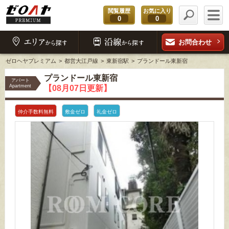
閲覧履歴
お気に入り
0
0
お問合わせ
ゼロヘヤプレミアム
都営大江戸線
東新宿駅
プランドール東新宿
プランドール東新宿
アパート
Apartment
【08月07日更新】
仲介手数料無料
敷金ゼロ
礼金ゼロ