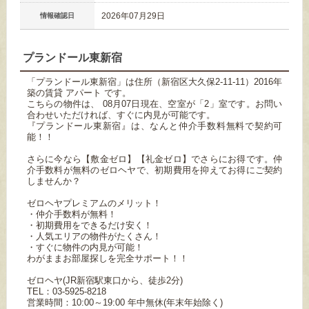
2026年07月29日
情報確認日
プランドール東新宿
「プランドール東新宿」は住所（新宿区大久保2-11-11）2016年
築の賃貸 アパート です。
こちらの物件は、 08月07日現在、空室が「2」室です。お問い
合わせいただければ、すぐに内見が可能です。
『プランドール東新宿』は、なんと仲介手数料無料で契約可
能！！
さらに今なら【敷金ゼロ】【礼金ゼロ】でさらにお得です。仲
介手数料が無料のゼロヘヤで、初期費用を抑えてお得にご契約
しませんか？
ゼロヘヤプレミアムのメリット！
・仲介手数料が無料！
・初期費用をできるだけ安く！
・人気エリアの物件がたくさん！
・すぐに物件の内見が可能！
わがままお部屋探しを完全サポート！！
ゼロヘヤ(JR新宿駅東口から、徒歩2分)
TEL：03-5925-8218
営業時間：10:00～19:00 年中無休(年末年始除く)