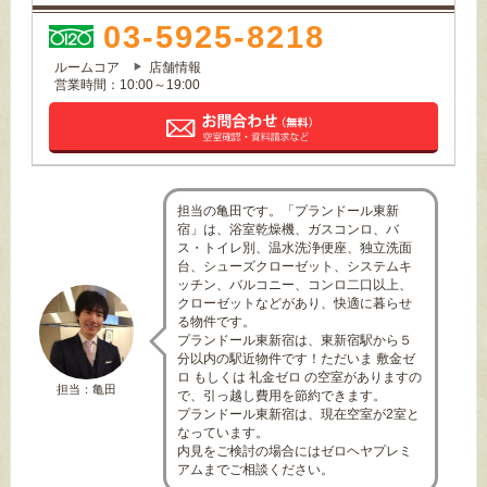
03-5925-8218
ルームコア
店舗情報
営業時間：10:00～19:00
担当の亀田です。「プランドール東新
宿」は、浴室乾燥機、ガスコンロ、バ
ス・トイレ別、温水洗浄便座、独立洗面
台、シューズクローゼット、システムキ
ッチン、バルコニー、コンロ二口以上、
クローゼットなどがあり、快適に暮らせ
る物件です。
プランドール東新宿は、東新宿駅から５
分以内の駅近物件です！ただいま 敷金ゼ
ロ もしくは 礼金ゼロ の空室がありますの
担当：亀田
で、引っ越し費用を節約できます。
プランドール東新宿は、現在空室が2室と
なっています。
内見をご検討の場合にはゼロヘヤプレミ
アムまでご相談ください。