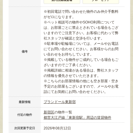
※初回電話で問い合わせた物件のみ仲介手数料
がゼロになります。
※ペット相談可の物件やSOHO利用について
は、お部屋ごとに禁止とされている場合もござ
いますのでご注意下さい。お客様に代わって弊
社スタッフが確認と交渉を行います。
※駐車場や駐輪場については、メールやお電話
にてお問い合わせください。お客様からのお問
備考
い合わせをお待ちしています。
※掲載している物件がご成約している場合もご
ざいますのでご了承ください。
※掲載詳細に相違がある場合は、弊社スタッフ
の情報を優先させていただきます。
※こちらのお部屋情報の他にも空き部屋・空き
予定のお部屋もございますので、メールやお電
話にてお気軽にお問い合わせください。
プランドール東新宿
最新情報
新宿区
の物件一覧
付近の物件
都営大江戸線「東新宿駅」周辺の賃貸物件
2026年08月12日
次回更新予定日