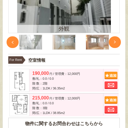
外観
空室情報
For Rent
190,000
/ 管理費：12,000円
追
円
敷/礼：0.0 / 0.0
お
階 数：2階
間/広：1LDK / 36.35m
2
215,000
/ 管理費：12,000円
追
円
敷/礼：0.0 / 0.0
お
階 数：3階
間/広：1LDK / 38.85m
2
物件に関するお問合わせはこちらから