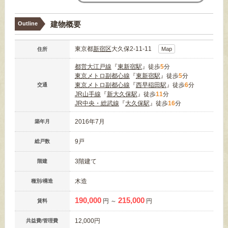
建物概要
Outline
東京都
新宿区
大久保2-11-11
Map
住所
都営大江戸線
『
東新宿駅
』徒歩
5
分
東京メトロ副都心線
『
東新宿駅
』徒歩
5
分
東京メトロ副都心線
『
西早稲田駅
』徒歩
6
分
交通
JR山手線
『
新大久保駅
』徒歩
11
分
JR中央・総武線
『
大久保駅
』徒歩
16
分
2016年7月
築年月
9戸
総戸数
3階建て
階建
木造
種別/構造
190,000
215,000
円 ～
円
賃料
12,000円
共益費/管理費