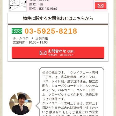
お
階 数：6階
間/広：1DK / 31.93m
2
物件に関するお問合わせはこちらから
03-5925-8218
ルームコア
店舗情報
営業時間：10:00～19:00
担当の亀田です。「グレイスコート志村
三丁目」は、浴室乾燥機、ガスコンロ、
バス・トイレ別、温水洗浄便座、独立洗
面台、シューズクローゼット、システム
キッチン、バルコニー、コンロ二口以
上、クローゼットなどがあり、快適に暮
らせる物件です。
グレイスコート志村三丁目は、志村三丁
目駅から５分以内の駅近物件です！ただ
いま 敷金ゼロ もしくは 礼金ゼロ の空室