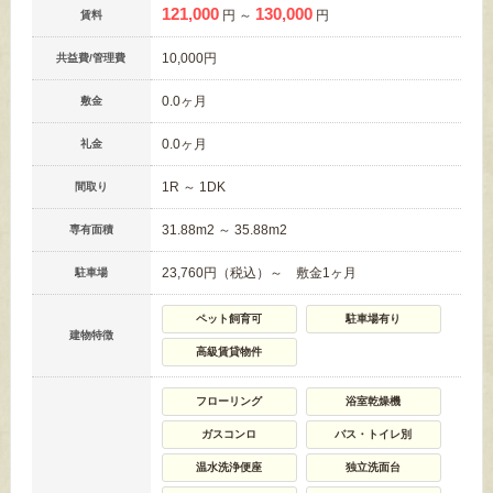
121,000
130,000
円 ～
円
賃料
10,000円
共益費/管理費
0.0ヶ月
敷金
0.0ヶ月
礼金
1R ～ 1DK
間取り
31.88m
2
～ 35.88m
2
専有面積
23,760円（税込）～ 敷金1ヶ月
駐車場
ペット飼育可
駐車場有り
建物特徴
高級賃貸物件
フローリング
浴室乾燥機
ガスコンロ
バス・トイレ別
温水洗浄便座
独立洗面台