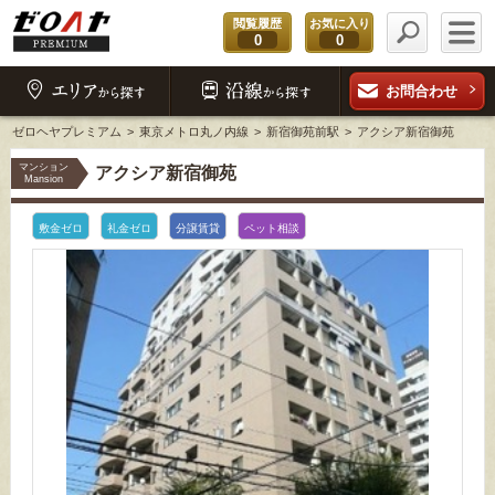
閲覧履歴
お気に入り
0
0
お問合わせ
ゼロヘヤプレミアム
東京メトロ丸ノ内線
新宿御苑前駅
アクシア新宿御苑
マンション
アクシア新宿御苑
Mansion
敷金ゼロ
礼金ゼロ
分譲賃貸
ペット相談