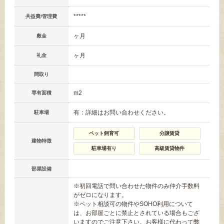
*****
共益費/管理費
ヶ月
敷金
ヶ月
礼金
間取り
m
2
専有面積
有：詳細はお問い合わせください。
駐車場
ペット飼育可
分譲賃貸
建物特徴
駐車場有り
高級賃貸物件
部屋設備
※初回電話で問い合わせた物件のみ仲介手数料
がゼロになります。
※ペット相談可の物件やSOHO利用について
は、お部屋ごとに禁止とされている場合もござ
いますのでご注意下さい。お客様に代わって弊