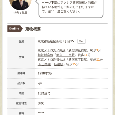
ページ下部にアクシア新宿御苑と特徴が
似ている物件をご案内しておりますの
で、是非一度ご覧ください。
担当：亀田
建物概要
Outline
東京都
新宿区
新宿1丁目35
Map
住所
東京メトロ丸ノ内線
『
新宿御苑前駅
』徒歩
3
分
都営新宿線
『
新宿三丁目駅
』徒歩
11
分
交通
東京メトロ副都心線
『
新宿三丁目駅
』徒歩
11
分
JR山手線
『
新宿駅
』徒歩
15
分
1998年3月
築年月
-戸
総戸数
15階建て
階建
SRC
種別/構造
*****
賃料