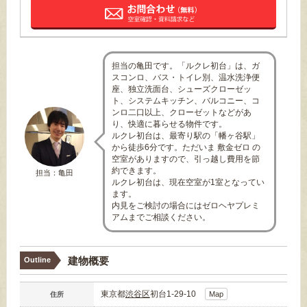
担当の亀田です。「ルクレ初台」は、ガ
スコンロ、バス・トイレ別、温水洗浄便
座、独立洗面台、シューズクローゼッ
ト、システムキッチン、バルコニー、コ
ンロ二口以上、クローゼットなどがあ
り、快適に暮らせる物件です。
ルクレ初台は、最寄り駅の「幡ヶ谷駅」
から徒歩6分です。ただいま 敷金ゼロ の
空室がありますので、引っ越し費用を節
約できます。
担当：亀田
ルクレ初台は、現在空室が1室となってい
ます。
内見をご検討の場合にはゼロヘヤプレミ
アムまでご相談ください。
建物概要
Outline
東京都
渋谷区
初台1-29-10
Map
住所