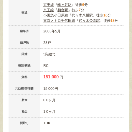
京王線
『
幡ヶ谷駅
』徒歩
6
分
京王線
『
初台駅
』徒歩
7
分
交通
小田急小田原線
『
代々木八幡駅
』徒歩
16
分
東京メトロ千代田線
『
代々木公園駅
』徒歩
18
分
2003年5月
築年月
28戸
総戸数
5階建て
階建
RC
種別/構造
151,000
円
賃料
15,000円
共益費/管理費
0.0ヶ月
敷金
1.0ヶ月
礼金
1DK
間取り