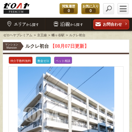
閲覧履歴
お気に入り
0
0
お問合わせ
ゼロヘヤプレミアム
京王線
幡ヶ谷駅
ルクレ初台
マンション
ルクレ初台
【08月07日更新】
Mansion
仲介手数料無料
敷金ゼロ
ペット相談