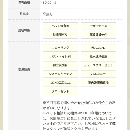
30.06m
2
専有面積
空無し
駐車場
ペット飼育可
デザイナーズ
建物特徴
駐車場有り
高級賃貸物件
フローリング
ガスコンロ
バス・トイレ別
温水洗浄便座
独立洗面台
シューズクローゼット
部屋設備
システムキッチン
バルコニー
コンロ二口以上
室内洗濯機置場
クローゼット
※初回電話で問い合わせた物件のみ仲介手数料
がゼロになります。
※ペット相談可の物件やSOHO利用について
は、お部屋ごとに禁止とされている場合もござ
いますのでご注意下さい。お客様に代わって弊
社スタッフが確認と交渉を行います。