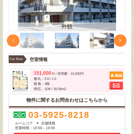
外観
空室情報
For Rent
151,000
/ 管理費：15,000円
追
円
敷/礼：0.0 / 1.0
お
階 数：4階
間/広：1DK / 30.06m
2
物件に関するお問合わせはこちらから
03-5925-8218
ルームコア
店舗情報
営業時間：10:00～19:00