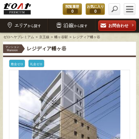
閲覧履歴
お気に入り
0
0
お問合わせ
ゼロヘヤプレミアム
京王線
幡ヶ谷駅
レジディア幡ヶ谷
マンション
レジディア幡ヶ谷
Mansion
敷金ゼロ
礼金ゼロ