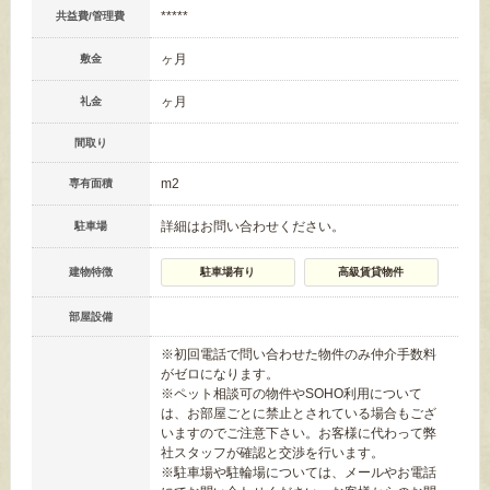
*****
共益費/管理費
ヶ月
敷金
ヶ月
礼金
間取り
m
2
専有面積
詳細はお問い合わせください。
駐車場
建物特徴
駐車場有り
高級賃貸物件
部屋設備
※初回電話で問い合わせた物件のみ仲介手数料
がゼロになります。
※ペット相談可の物件やSOHO利用について
は、お部屋ごとに禁止とされている場合もござ
いますのでご注意下さい。お客様に代わって弊
社スタッフが確認と交渉を行います。
※駐車場や駐輪場については、メールやお電話