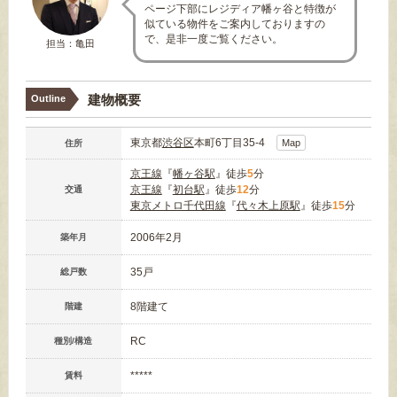
ページ下部にレジディア幡ヶ谷と特徴が
似ている物件をご案内しておりますの
で、是非一度ご覧ください。
担当：亀田
建物概要
Outline
東京都
渋谷区
本町6丁目35-4
Map
住所
京王線
『
幡ヶ谷駅
』徒歩
5
分
京王線
『
初台駅
』徒歩
12
分
交通
東京メトロ千代田線
『
代々木上原駅
』徒歩
15
分
2006年2月
築年月
35戸
総戸数
8階建て
階建
RC
種別/構造
*****
賃料